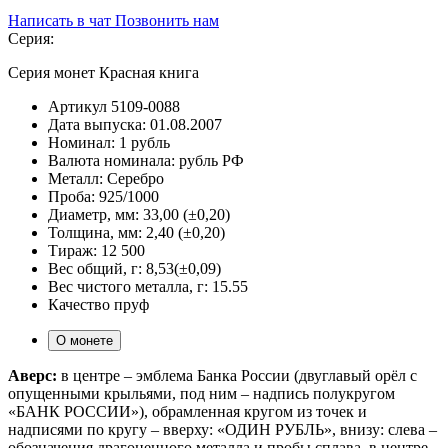
Написать в чат
Позвонить нам
Серия:
Серия монет Красная книга
Артикул
5109-0088
Дата выпуска:
01.08.2007
Номинал:
1 рубль
Валюта номинала:
рубль РФ
Металл:
Серебро
Проба:
925/1000
Диаметр, мм:
33,00 (±0,20)
Толщина, мм:
2,40 (±0,20)
Тираж:
12 500
Вес общий, г:
8,53(±0,09)
Вес чистого металла, г:
15.55
Качество
пруф
О монете
Аверс:
в центре – эмблема Банка России (двуглавый орёл с
опущенными крыльями, под ним – надпись полукругом
«БАНК РОССИИ»), обрамленная кругом из точек и
надписями по кругу – вверху: «ОДИН РУБЛЬ», внизу: слева –
обозначения драгоценного металла и пробы сплава, в центре –