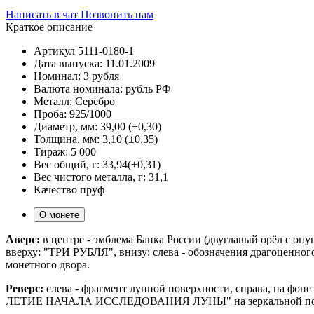
Написать в чат
Позвонить нам
Краткое описание
Артикул
5111-0180-1
Дата выпуска:
11.01.2009
Номинал:
3 рубля
Валюта номинала:
рубль РФ
Металл:
Серебро
Проба:
925/1000
Диаметр, мм:
39,00 (±0,30)
Толщина, мм:
3,10 (±0,35)
Тираж:
5 000
Вес общий, г:
33,94(±0,31)
Вес чистого металла, г:
31,1
Качество
пруф
О монете
Аверс:
в центре - эмблема Банка России (двуглавый орёл с о
вверху: "ТРИ РУБЛЯ", внизу: слева - обозначения драгоценного
монетного двора.
Реверс:
слева - фрагмент лунной поверхности, справа, на фоне
ЛЕТИЕ НАЧАЛА ИССЛЕДОВАНИЯ ЛУНЫ" на зеркальной пове