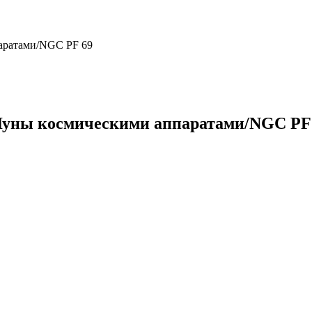
паратами/NGC PF 69
 Луны космическими аппаратами/NGC PF