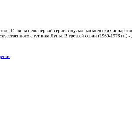
ов. Главная цель первой серии запусков космических аппаратов 
искусственного спутника Луны. В третьей серии (1969-1976 гг.) 
дения