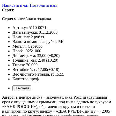
Написать в чат
Позвонить нам
Серия:
Серия монет Знаки зодиака
Артикул
5110-0071
Дата выпуска:
01.12.2005
Номинал:
2 рубля
Валюта номинала:
рубль РФ
Металл:
Серебро
Проба:
925/1000
Диаметр, мм:
33,00 (±0,20)
Толщина, мм:
2,40 (±0,20)
Тираж:
20 000
Вес общий, г:
17,00(±0,18)
Вес чистого металла, г:
15.55
Качество
пруф
О монете
Аверс:
в центре диска – эмблема Банка России (двуглавый
орел с опущенными крыльями, под ним надпись полукругом
«БАНК РОССИИ»), обрамленная кругом из точек и
надписями по кругу: вверху – «ДВА РУБЛЯ», внизу – «2005
г.», слева – обозначение металла, проба сплава, справа –