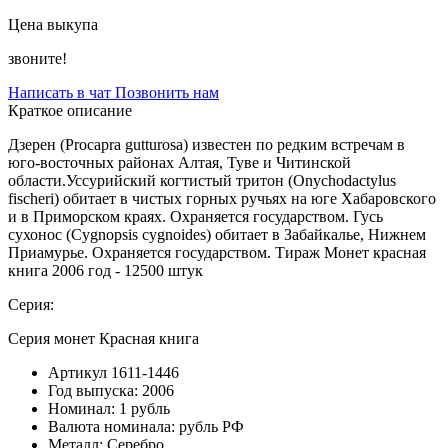
Цена выкупа
звоните!
Написать в чат
Позвонить нам
Краткое описание
Дзерен (Procapra gutturosa) известен по редким встречам в
юго-восточных районах Алтая, Туве и Читинской
области.Уссурийский когтистый тритон (Onychodactylus
fischeri) обитает в чистых горных ручьях на юге Хабаровского
и в Приморском краях. Охраняется государством. Гусь
сухонос (Cygnopsis cygnoides) обитает в Забайкалье, Нижнем
Приамурье. Охраняется государством. Тираж Монет красная
книга 2006 год - 12500 штук
Серия:
Серия монет Красная книга
Артикул
1611-1446
Год выпуска:
2006
Номинал:
1 рубль
Валюта номинала:
рубль РФ
Металл:
Серебро