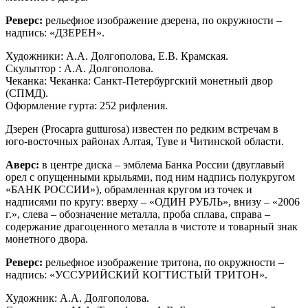
Реверс:
рельефное изображение дзерена, по окружности –
надпись: «ДЗЕРЕН».
Художники: А.А. Долгополова, Е.В. Крамская.
Скульптор : А.А. Долгополова.
Чеканка: Чеканка: Санкт-Петербургский монетный двор
(СПМД).
Оформление гурта: 252 рифления.
Дзерен (Procapra gutturosa) известен по редким встречам в
юго-восточных районах Алтая, Туве и Читинской области.
Аверс:
в центре диска – эмблема Банка России (двуглавый
орел с опущенными крыльями, под ним надпись полукругом
«БАНК РОССИИ»), обрамленная кругом из точек и
надписями по кругу: вверху – «ОДИН РУБЛЬ», внизу – «2006
г.», слева – обозначение металла, проба сплава, справа –
содержание драгоценного металла в чистоте и товарный знак
монетного двора.
Реверс:
рельефное изображение тритона, по окружности –
надпись: «УССУРИЙСКИЙ КОГТИСТЫЙ ТРИТОН».
Художник: А.А. Долгополова.