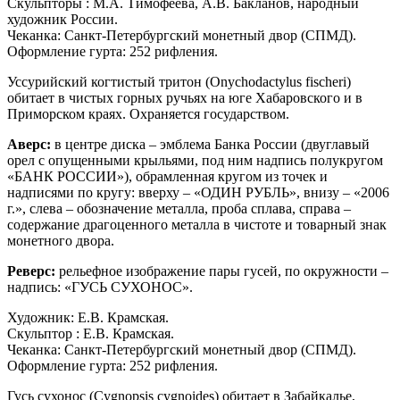
Скульпторы : М.А. Тимофеева, А.В. Бакланов, народный
художник России.
Чеканка: Санкт-Петербургский монетный двор (СПМД).
Оформление гурта: 252 рифления.
Уссурийский когтистый тритон (Onychodactylus fischeri)
обитает в чистых горных ручьях на юге Хабаровского и в
Приморском краях. Охраняется государством.
Аверс:
в центре диска – эмблема Банка России (двуглавый
орел с опущенными крыльями, под ним надпись полукругом
«БАНК РОССИИ»), обрамленная кругом из точек и
надписями по кругу: вверху – «ОДИН РУБЛЬ», внизу – «2006
г.», слева – обозначение металла, проба сплава, справа –
содержание драгоценного металла в чистоте и товарный знак
монетного двора.
Реверс:
рельефное изображение пары гусей, по окружности –
надпись: «ГУСЬ СУХОНОС».
Художник: Е.В. Крамская.
Скульптор : Е.В. Крамская.
Чеканка: Санкт-Петербургский монетный двор (СПМД).
Оформление гурта: 252 рифления.
Гусь сухонос (Cygnopsis cygnoides) обитает в Забайкалье,