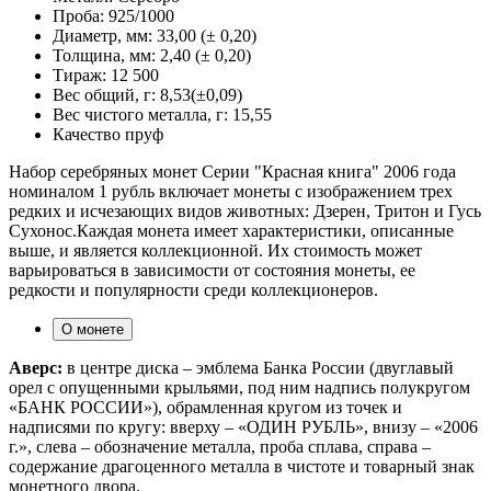
Проба:
925/1000
Диаметр, мм:
33,00 (± 0,20)
Толщина, мм:
2,40 (± 0,20)
Тираж:
12 500
Вес общий, г:
8,53(±0,09)
Вес чистого металла, г:
15,55
Качество
пруф
Набор серебряных монет Серии "Красная книга" 2006 года
номиналом 1 рубль включает монеты с изображением трех
редких и исчезающих видов животных: Дзерен, Тритон и Гусь
Сухонос.Каждая монета имеет характеристики, описанные
выше, и является коллекционной. Их стоимость может
варьироваться в зависимости от состояния монеты, ее
редкости и популярности среди коллекционеров.
О монете
Аверс:
в центре диска – эмблема Банка России (двуглавый
орел с опущенными крыльями, под ним надпись полукругом
«БАНК РОССИИ»), обрамленная кругом из точек и
надписями по кругу: вверху – «ОДИН РУБЛЬ», внизу – «2006
г.», слева – обозначение металла, проба сплава, справа –
содержание драгоценного металла в чистоте и товарный знак
монетного двора.