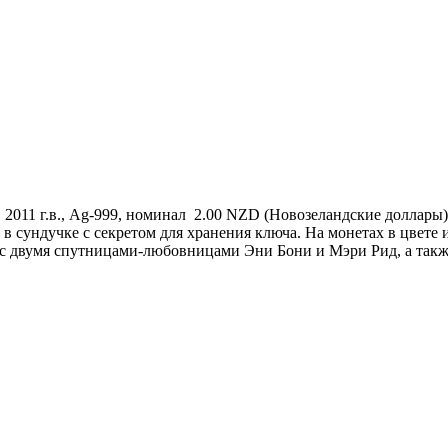
, 2011 г.в., Ag-999, номинал 2.00 NZD (Новозеландские доллары
 в сундучке с секретом для хранения ключа. На монетах в цвет
 с двумя спутницами-любовницами Эни Бони и Мэри Рид, а такж