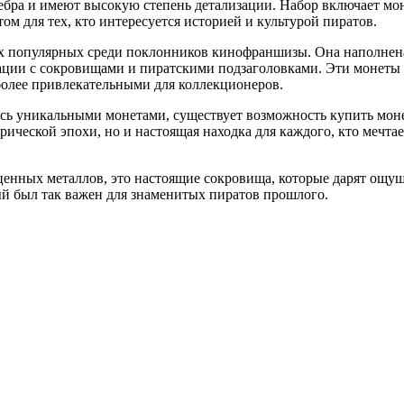
ребра и имеют высокую степень детализации. Набор включает мо
 для тех, кто интересуется историей и культурой пиратов.
ых популярных среди поклонников кинофраншизы. Она наполнена
ции с сокровищами и пиратскими подзаголовками. Эти монеты 
 более привлекательными для коллекционеров.
естись уникальными монетами, существует возможность купить м
рической эпохи, но и настоящая находка для каждого, кто мечта
ценных металлов, это настоящие сокровища, которые дарят ощущ
ый был так важен для знаменитых пиратов прошлого.