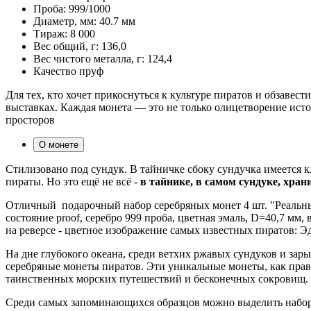
Проба:
999/1000
Диаметр, мм:
40.7 мм
Тираж:
8 000
Вес общий, г:
136,0
Вес чистого металла, г:
124,4
Качество
пруф
Для тех, кто хочет прикоснуться к культуре пиратов и обзав
выставках. Каждая монета — это не только олицетворение исто
просторов
О монете
Стилизовано под сундук. В тайничке сбоку сундучка имеется
пираты. Но это ещё не всё -
в тайнике, в самом сундуке, хран
Отличный подарочный набор серебряных монет 4 шт. "Реальные 
состояние proof, серебро 999 проба, цветная эмаль, D=40,7 мм,
на реверсе - цветное изображение самых известных пиратов: Э
На дне глубокого океана, среди ветхих ржавых сундуков и за
серебряные монеты пиратов. Эти уникальные монеты, как прав
таинственных морских путешествий и бесконечных сокровищ.
Среди самых запоминающихся образцов можно выделить набор 