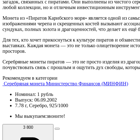
загадок, связанных с пиратами. Они выполнены из чистого се
любой коллекции, но и отличным инвестиционным инструментом
Монета из «Пиратов Карибского моря» является одной из сам
изображениями черепа и скрещенных костей вызывают ассоциа
сундуках, полных золота и драгоценностей, что делает их ещё
Для тех, кто хочет прикоснуться к культуре пиратов и обзав
выставках. Каждая монета — это не только олицетворение исто
просторов.
Серебряные монеты пиратов — это не просто изделия из драго
почувствовать связь с прошлым и ощутить дух свободы, котор
Рекомендуем в категории
Серебряная монета Министерство Финансов (МИНФИН)
Номинал: 1 рубль
Выпуск: 06.09.2002
7.78 г, Серебро, 925/1000
Мы выкупаем:
звоните!
3 800