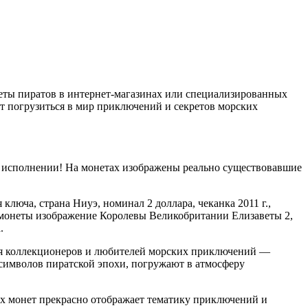
онеты пиратов в интернет-магазинах или специализированных
ет погрузиться в мир приключений и секретов морских
м исполнении! На монетах изображены реально существовавшие
люча, страна Ниуэ, номинал 2 доллара, чеканка 2011 г.,
ерсе монеты изображение Королевы Великобритании Елизаветы 2,
.
для коллекционеров и любителей морских приключений —
 символов пиратской эпохи, погружают в атмосферу
х монет прекрасно отображает тематику приключений и