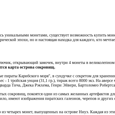
естись уникальными монетами, существует возможность купить м
рической эпохи, но и настоящая находка для каждого, кто мечта
 ключик, открывающий замочек, внутри 4 монеты в великолепно
ится карта острова сокровищ.
пираты Карибского моря", в сундучке с секретом для хранения к
 вес - 1 тройская унция (31,1 гр.), тираж всего 8000 экз. На ав
дварда Тича, Джека Рэкхема, Генри Эйвери, Бартоломео Робертса
рытых сокровищ, покоятся одни из самых желанных артефактов 
ило, имеют изображения пиратских галеонов, черепов и других
из четырех монет, выпущенных на острове Ниуэ. Каждая из эти