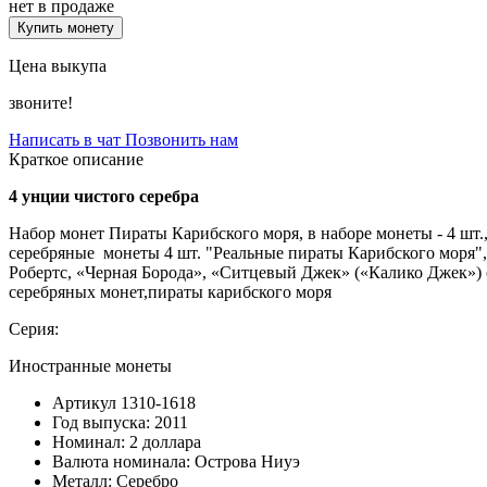
нет в продаже
Купить монету
Цена выкупа
звоните!
Написать в чат
Позвонить нам
Краткое описание
4 унции чистого серебра
Набор монет Пираты Карибского моря, в наборе монеты - 4 шт.
серебряные монеты 4 шт. "Реальные пираты Карибского моря",
Робертс, «Черная Борода», «Ситцевый Джек» («Калико Джек»)
серебряных монет,пираты карибского моря
Серия:
Иностранные монеты
Артикул
1310-1618
Год выпуска:
2011
Номинал:
2 доллара
Валюта номинала:
Острова Ниуэ
Металл:
Серебро