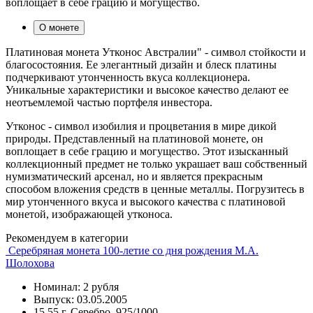
воплощает в себе грацию и могущество.
О монете
Платиновая монета Утконос Австралии" - символ стойкости и
благосостояния. Ее элегантный дизайн и блеск платины
подчеркивают утонченность вкуса коллекционера.
Уникальные характеристики и высокое качество делают ее
неотъемлемой частью портфеля инвестора.
Утконос - символ изобилия и процветания в мире дикой
природы. Представленный на платиновой монете, он
воплощает в себе грацию и могущество. Этот изысканный
коллекционный предмет не только украшает ваш собственный
нумизматический арсенал, но и является прекрасным
способом вложения средств в ценные металлы. Погрузитесь в
мир утонченного вкуса и высокого качества с платиновой
монетой, изображающей утконоса.
Рекомендуем в категории
Серебряная монета 100-летие со дня рождения М.А.
Шолохова
Номинал: 2 рубля
Выпуск: 03.05.2005
15,55 г, Серебро, 925/1000