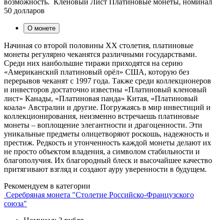
возможность. Кленовый Лист Платиновые монеты, номинал
50 долларов
О монете
Начиная со второй половины XX столетия, платиновые
монеты регулярно чеканятся различными государствами.
Среди них наибольшие тиражи приходятся на серию
«Американский платиновый орёл» США, которую без
перерывов чеканят с 1997 года. Также среди коллекционеров
и инвесторов достаточно известны «Платиновый кленовый
лист» Канады, «Платиновая панда» Китая, «Платиновый
коала» Австралии и другие. Погружаясь в мир инвестиций и
коллекционирования, неизменно встречаешь платиновые
монеты – воплощение элегантности и драгоценности. Эти
уникальные предметы олицетворяют роскошь, надежность и
престиж. Редкость и утонченность каждой монеты делают их
не просто объектом владения, а символом стабильности и
благополучия. Их благородный блеск и высочайшее качество
притягивают взгляд и создают ауру уверенности в будущем.
Рекомендуем в категории
Серебряная монета "Столетие Российско-Французского
союза"