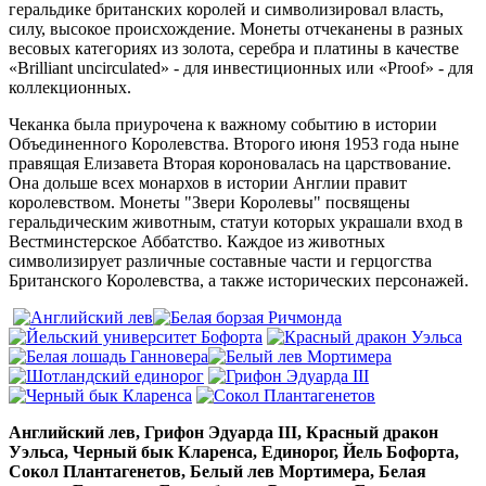
геральдике британских королей и символизировал власть,
силу, высокое происхождение. Монеты отчеканены в разных
весовых категориях из золота, серебра и платины в качестве
«Brilliant uncirculated» - для инвестиционных или «Proof» - для
коллекционных.
Чеканка была приурочена к важному событию в истории
Объединенного Королевства. Второго июня 1953 года ныне
правящая Елизавета Вторая короновалась на царствование.
Она дольше всех монархов в истории Англии правит
королевством. Монеты "Звери Королевы" посвящены
геральдическим животным, статуи которых украшали вход в
Вестминстерское Аббатство. Каждое из животных
символизирует различные составные части и герцогства
Британского Королевства, а также исторических персонажей.
Английский лев, Грифон Эдуарда III, Красный дракон
Уэльса, Черный бык Кларенса, Единорог, Йель Бофорта,
Сокол Плантагенетов, Белый лев Мортимера, Белая