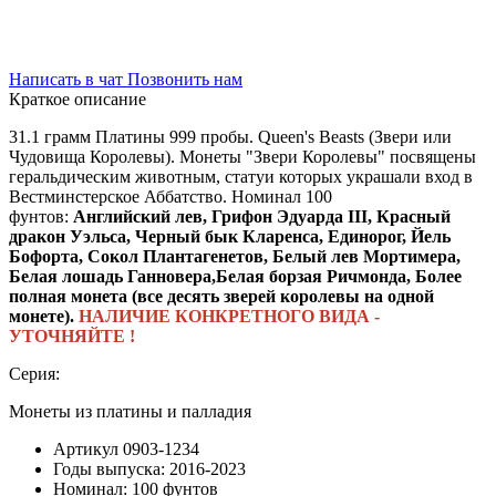
Написать в чат
Позвонить нам
Краткое описание
31.1 грамм Платины 999 пробы. Queen's Beasts (Звери или
Чудовища Королевы). Монеты "Звери Королевы" посвящены
геральдическим животным, статуи которых украшали вход в
Вестминстерское Аббатство. Номинал 100
фунтов:
Английский лев, Грифон Эдуарда III, Красный
дракон Уэльса, Черный бык Кларенса, Единорог, Йель
Бофорта, Сокол Плантагенетов, Белый лев Мортимера,
Белая лошадь Ганновера,Белая борзая Ричмонда, Более
полная монета (все десять зверей королевы на одной
монете).
НАЛИЧИЕ КОНКРЕТНОГО ВИДА -
УТОЧНЯЙТЕ !
Серия:
Монеты из платины и палладия
Артикул
0903-1234
Годы выпуска:
2016-2023
Номинал:
100 фунтов