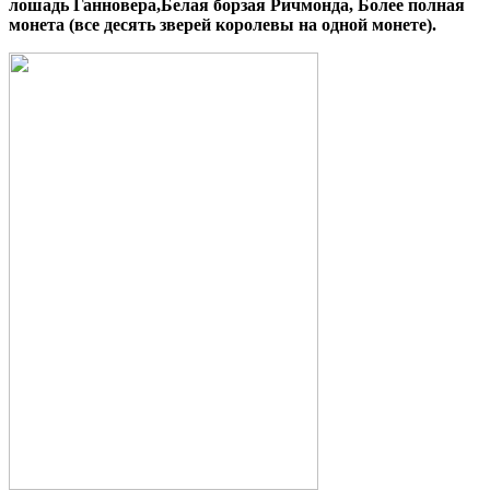
лошадь Ганновера,Белая борзая Ричмонда, Более полная
монета (все десять зверей королевы на одной монете).