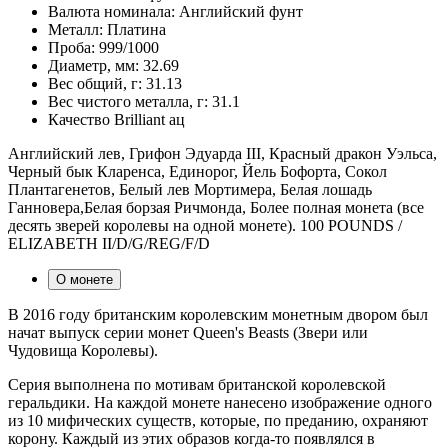
Валюта номинала:
Английский фунт
Металл:
Платина
Проба:
999/1000
Диаметр, мм:
32.69
Вес общий, г:
31.13
Вес чистого металла, г:
31.1
Качество
Brilliant ац
Английский лев, Грифон Эдуарда III, Красный дракон Уэльса,
Черный бык Кларенса, Единорог, Йель Бофорта, Сокол
Плантагенетов, Белый лев Мортимера, Белая лошадь
Ганновера,Белая борзая Ричмонда, Более полная монета (все
десять зверей королевы на одной монете). 100 POUNDS /
ELIZABETH II/D/G/REG/F/D
О монете
В 2016 году британским королевским монетным двором был
начат выпуск серии монет Queen's Beasts (Звери или
Чудовища Королевы).
Серия выполнена по мотивам британской королевской
геральдики. На каждой монете нанесено изображение одного
из 10 мифических существ, которые, по преданию, охраняют
корону. Каждый из этих образов когда-то появлялся в