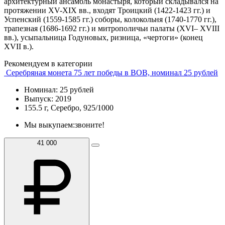
архитектурный ансамбль монастыря, который складывался на
протяжении XV-XIX вв., входят Троицкий (1422-1423 гг.) и
Успенский (1559-1585 гг.) соборы, колокольня (1740-1770 гг.),
трапезная (1686-1692 гг.) и митрополичьи палаты (XVI– XVIII
вв.), усыпальница Годуновых, ризница, «чертоги» (конец
XVII в.).
Рекомендуем в категории
Серебряная монета 75 лет победы в ВОВ, номинал 25 рублей
Номинал: 25 рублей
Выпуск: 2019
155.5 г, Серебро, 925/1000
Мы выкупаем:
звоните!
41 000