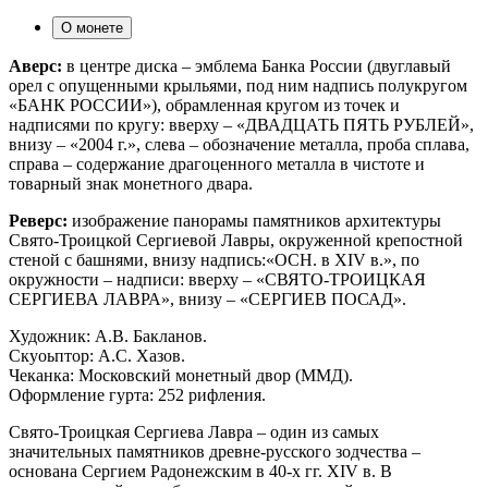
О монете
Аверс:
в центре диска – эмблема Банка России (двуглавый
орел с опущенными крыльями, под ним надпись полукругом
«БАНК РОССИИ»), обрамленная кругом из точек и
надписями по кругу: вверху – «ДВАДЦАТЬ ПЯТЬ РУБЛЕЙ»,
внизу – «2004 г.», слева – обозначение металла, проба сплава,
справа – содержание драгоценного металла в чистоте и
товарный знак монетного двара.
Реверс:
изображение панорамы памятников архитектуры
Свято-Троицкой Сергиевой Лавры, окруженной крепостной
стеной с башнями, внизу надпись:«ОСН. в XIV в.», по
окружности – надписи: вверху – «СВЯТО-ТРОИЦКАЯ
СЕРГИЕВА ЛАВРА», внизу – «СЕРГИЕВ ПОСАД».
Художник: А.В. Бакланов.
Скуоьптор: А.С. Хазов.
Чеканка: Московский монетный двор (ММД).
Оформление гурта: 252 рифления.
Свято-Троицкая Сергиева Лавра – один из самых
значительных памятников древне-русского зодчества –
основана Сергием Радонежским в 40-х гг. XIV в. В