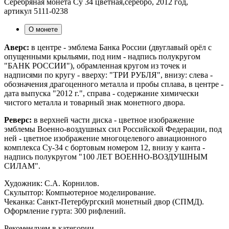
Серебряная монета Су 34 цветная,серебро, 2012 год,
артикул 5111-0238
О монете
Аверс:
в центре - эмблема Банка России (двуглавый орёл с
опущенными крыльями, под ним - надпись полукругом
"БАНК РОССИИ"), обрамленная кругом из точек и
надписями по кругу - вверху: "ТРИ РУБЛЯ", внизу: слева -
обозначения драгоценного металла и пробы сплава, в центре -
дата выпуска "2012 г.", справа - содержание химически
чистого металла и товарный знак монетного двора.
Реверс:
в верхней части диска - цветное изображение
эмблемы Военно-воздушных сил Российской Федерации, под
ней - цветное изображение многоцелевого авиационного
комплекса Су-34 с бортовым номером 12, внизу у канта -
надпись полукругом "100 ЛЕТ ВОЕННО-ВОЗДУШНЫМ
СИЛАМ".
Художник: С.А. Корнилов.
Скульптор: Компьютерное моделирование.
Чеканка: Санкт-Петербургский монетный двор (СПМД).
Оформление гурта: 300 рифлений.
Рекомендуем в категории