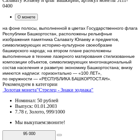
Салавату Юлаеву и флаг Башкирии, артикул монеты 5111-
0400
О монете
на фоне полосы, выполненной в цветах Государственного флага
Республики Башкортостан, расположены рельефные
изображения памятника Салавату Юлаеву и предметов,
символизирующих историко-культурное своеобразие
башкирского народа; на втором плане расположены
выполненные в технике лазерного матирования стилизованные
композиции объектов, символизирующих многонациональный
состав населения и развитую экономику Башкортостана; внизу
имеются надписи: горизонтально — «100 ЛЕТ»,
по окружности — «РЕСПУБЛИКА БАШКОРТОСТАН».
Рекомендуем в категории
Золотая монета"Стрелец - Знаки зодиака"
Номинал: 50 рублей
Выпуск: 01.01.2003
7.78 г, Золото, 999/1000
Мы выкупаем:
звоните!
95 000