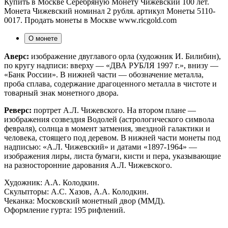
Купить в Москве Серебряную Монету Чижевский 100 лет.
Монета Чижевский номинал 2 рубля. артикул Монеты 5110-
0017. Продать монеты в Москве www.ricgold.com
О монете
Аверс:
изображение двуглавого орла (художник И. Билибин),
по кругу надписи: вверху — «ДВА РУБЛЯ 1997 г.», внизу —
«Банк России». В нижней части — обозначение металла,
проба сплава, содержание драгоценного металла в чистоте и
товарный знак монетного двора.
Реверс:
портрет А.Л. Чижевского. На втором плане —
изображения созвездия Водолей (астрологического символа
февраля), солнца в момент затмения, звездной галактики и
человека, стоящего под деревом. В нижней части монеты под
надписью: «А.Л. Чижевский» и датами «1897-1964» —
изображения лиры, листа бумаги, кисти и пера, указывающие
на разносторонние дарования А.Л. Чижевского.
Художник: А.А. Колодкин.
Скульпторы: А.С. Хазов, А.А. Колодкин.
Чеканка: Московский монетный двор (ММД).
Оформление гурта: 195 рифлений.