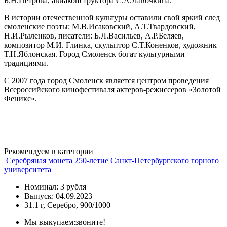
Б.Н.Петрова, авиаконструктора С.А.Лавочкина.
В истории отечественной культуры оставили свой яркий след
смоленские поэты: М.В.Исаковский, А.Т.Твардовский,
Н.И.Рыленков, писатели: Б.Л.Васильев, А.Р.Беляев,
композитор М.И. Глинка, скульптор С.Т.Коненков, художник
Т.Н.Яблонская. Город Смоленск богат культурными
традициями.
С 2007 года город Смоленск является центром проведения
Всероссийского кинофестиваля актеров-режиссеров «Золотой
Феникс».
Рекомендуем в категории
Серебряная монета 250-летие Санкт-Петербургского горного
университета
Номинал: 3 рубля
Выпуск: 04.09.2023
31.1 г, Серебро, 900/1000
Мы выкупаем:
звоните!