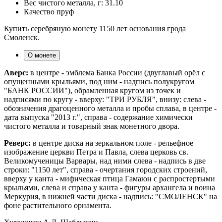
Вес чистого металла, г:
31.10
Качество
пруф
Купить серебряную монету 1150 лет основания грода
Смоленск.
О монете
Аверс:
в центре - эмблема Банка России (двуглавый орёл с
опущенными крыльями, под ним - надпись полукругом
"БАНК РОССИИ"), обрамленная кругом из точек и
надписями по кругу - вверху: "ТРИ РУБЛЯ", внизу: слева -
обозначения драгоценного металла и пробы сплава, в центре -
дата выпуска "2013 г.", справа - содержание химически
чистого металла и товарный знак монетного двора.
Реверс:
в центре диска на зеркальном поле - рельефное
изображение церкви Петра и Павла, слева церковь св.
Великомученицы Варвары, над ними слева - надпись в две
строки: "1150 лет", справа - очертания городских строений,
вверху у канта - мифическая птица Гамаюн с распростертыми
крыльями, слева и справа у канта - фигуры архангела и воина
Меркурия, в нижней части диска - надпись: "СМОЛЕНСК" на
фоне растительного орнамента.