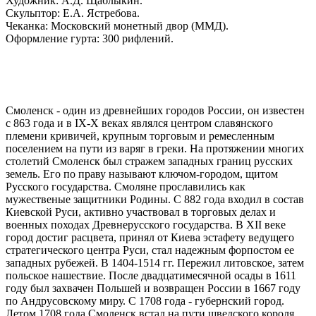
Художник: А.Д. Щаблыкин.
Скульптор: Е.А. Ястребова.
Чеканка: Московский монетный двор (ММД).
Оформление гурта: 300 рифлений.
Смоленск - один из древнейших городов России, он известен
с 863 года и в IХ-Х веках являлся центром славянского
племени кривичей, крупным торговым и ремесленным
поселением на пути из варяг в греки. На протяжении многих
столетий Смоленск был стражем западных границ русских
земель. Его по праву называют ключом-городом, щитом
Русского государства. Смоляне прославились как
мужественые защитники Родины. С 882 года входил в состав
Киевской Руси, активно участвовал в торговых делах и
военных походах Древнерусского государства. В XII веке
город достиг расцвета, принял от Киева эстафету ведущего
стратегического центра Руси, стал надежным форпостом ее
западных рубежей. В 1404-1514 гг. Пережил литовское, затем
польское нашествие. После двадцатимесячной осады в 1611
году был захвачен Польшей и возвращен России в 1667 году
по Андрусовскому миру. С 1708 года - губернский город.
Летом 1708 года Смоленск встал на пути шведского короля