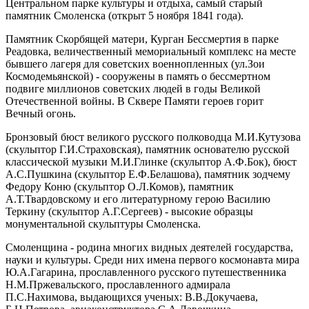
Центральном парке культуры и отдыха, самый старый
памятник Смоленска (открыт 5 ноября 1841 года).
Памятник Скорбящей матери, Курган Бессмертия в парке
Реадовка, величественный мемориальный комплекс на месте
бывшего лагеря для советских военнопленных (ул.Зои
Космодемьянской) - сооружены в память о бессмертном
подвиге миллионов советских людей в годы Великой
Отечественной войны. В Сквере Памяти героев горит
Вечный огонь.
Бронзовый бюст великого русского полководца М.И.Кутузова
(скульптор Г.И.Страховская), памятник основателю русской
классической музыки М.И.Глинке (скульптор А.Ф.Бок), бюст
А.С.Пушкина (скульптор Е.Ф.Белашова), памятник зодчему
Федору Коню (скульптор О.Л.Комов), памятник
А.Т.Твардовскому и его литературному герою Василию
Теркину (скульптор А.Г.Сергеев) - высокие образцы
монументальной скульптуры Смоленска.
Смоленщина - родина многих видных деятелей государства,
науки и культуры. Среди них имена первого космонавта мира
Ю.А.Гагарина, прославленного русского путешественника
Н.М.Пржевальского, прославленного адмирала
П.С.Нахимова, выдающихся ученых: В.В.Докучаева,