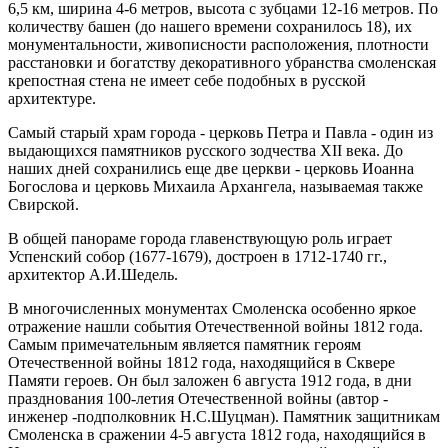
6,5 км, ширина 4-6 метров, высота с зубцами 12-16 метров. По
количеству башен (до нашего времени сохранилось 18), их
монументальности, живописности расположения, плотности
расстановки и богатству декоративного убранства смоленская
крепостная стена не имеет себе подобных в русской
архитектуре.
Самый старый храм города - церковь Петра и Павла - один из
выдающихся памятников русского зодчества XII века. До
наших дней сохранились еще две церкви - церковь Иоанна
Богослова и церковь Михаила Архангела, называемая также
Свирской.
В общей панораме города главенствующую роль играет
Успенский собор (1677-1679), достроен в 1712-1740 гг.,
архитектор А.И.Шедель.
В многочисленных монументах Смоленска особенно яркое
отражение нашли события Отечественной войны 1812 года.
Самым примечательным является памятник героям
Отечественной войны 1812 года, находящийся в Сквере
Памяти героев. Он был заложен 6 августа 1912 года, в дни
празднования 100-летия Отечественной войны (автор -
инженер -подполковник Н.С.Шуцман). Памятник защитникам
Смоленска в сражении 4-5 августа 1812 года, находящийся в