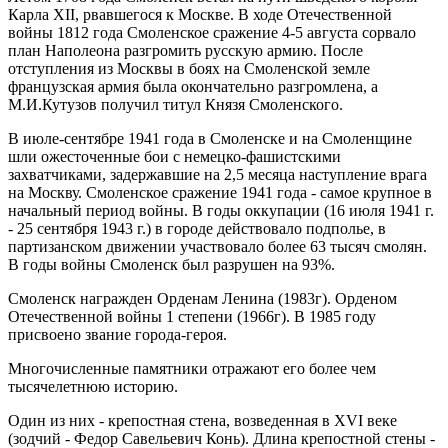
Карла XII, рвавшегося к Москве. В ходе Отечественной
войны 1812 года Смоленское сражение 4-5 августа сорвало
план Наполеона разгромить русскую армию. После
отступления из Москвы в боях на Смоленской земле
французская армия была окончательно разгромлена, а
М.И.Кутузов получил титул Князя Смоленского.
В июле-сентябре 1941 года в Смоленске и на Смоленщине
шли ожесточенные бои с немецко-фашистскими
захватчиками, задержавшие на 2,5 месяца наступление врага
на Москву. Смоленское сражение 1941 года - самое крупное в
начальный период войны. В годы оккупации (16 июля 1941 г.
- 25 сентября 1943 г.) в городе действовало подполье, в
партизанском движении участвовало более 63 тысяч смолян.
В годы войны Смоленск был разрушен на 93%.
Смоленск награжден Орденам Ленина (1983г). Орденом
Отечественной войны 1 степени (1966г). В 1985 году
присвоено звание города-героя.
Многочисленные памятники отражают его более чем
тысячелетнюю историю.
Один из них - крепостная стена, возведенная в XVI веке
(зодчий - Федор Савельевич Конь). Длина крепостной стены -