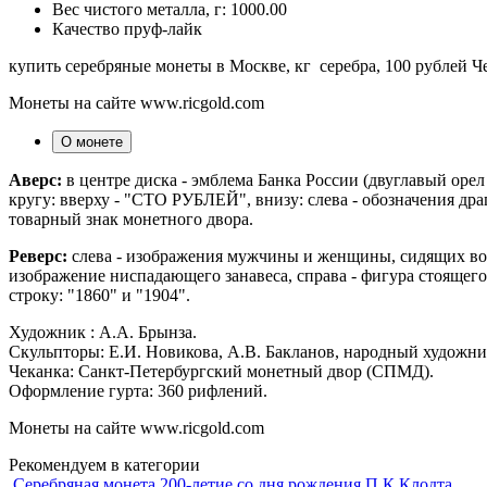
Вес чистого металла, г:
1000.00
Качество
пруф-лайк
купить серебряные монеты в Москве, кг серебра, 100 рублей Че
Монеты на сайте www.ricgold.com
О монете
Аверс:
в центре диска - эмблема Банка России (двуглавый ор
кругу: вверху - "СТО РУБЛЕЙ", внизу: слева - обозначения драг
товарный знак монетного двора.
Реверс:
слева - изображения мужчины и женщины, сидящих возл
изображение ниспадающего занавеса, справа - фигура стоящего
строку: "1860" и "1904".
Художник : А.А. Брынза.
Скульпторы: Е.И. Новикова, А.В. Бакланов, народный художни
Чеканка: Санкт-Петербургский монетный двор (СПМД).
Оформление гурта: 360 рифлений.
Монеты на сайте www.ricgold.com
Рекомендуем в категории
Серебряная монета 200-летие со дня рождения П.К.Клодта