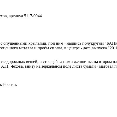
хов, артикул 5117-0044
ел с опущенными крыльями, под ним - надпись полукругом "БАН
оценного металла и пробы сплава, в центре - дата выпуска "2010
е дорожных вещей, и стоящей за ними женщины, на втором план
 А.П. Чехова, внизу на зеркальном поле листа бумаги - матовая
к России.