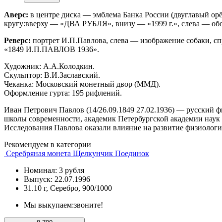
Аверс:
в центре диска — эмблема Банка России (двуглавый о
кругу:вверху — «ДВА РУБЛЯ», внизу — «1999 г.», слева — обоз
Реверс:
портрет И.П.Павлова, слева — изображение собаки, сп
«1849 И.П.ПАВЛОВ 1936».
Художник: А.А.Колодкин.
Скульптор: В.И.Заславский.
Чеканка: Московский монетный двор (ММД).
Оформление гурта: 195 рифлений.
Иван Петрович Павлов (14/26.09.1849 27.02.1936) — русский 
школы современности, академик Петербургской академии наук 
Исследования Павлова оказали влияние на развитие физиолог
Рекомендуем в категории
Серебряная монета Щелкунчик Поединок
Номинал: 3 рубля
Выпуск: 22.07.1996
31.10 г, Серебро, 900/1000
Мы выкупаем:
звоните!