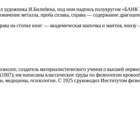
рёл художника И.Билибина, под ним надпись полукругом «БАНК
начение металла, проба сплава, справа — содержание драгоценн
рава на стопке книг — академическая шапочка и мантия, внизу 
физиолог, создатель материалистического учения о высшей нерв
(1907); им написаны классические труды по физиологии кровооб
ии, медицины, психологии. С 1925 г.руководил Институтом физ