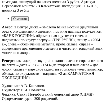
камчадал, плывущий на каноэ номинал 3 рубля. Артикул
Серебряной монеты 2 я Камчатская Экспедиция 5111-0135,
номинал 3 рубля
О монете
Аверс:
в центре диска – эмблема Банка России (двуглавый
орел с опущенными крыльями, под ним надпись полукругом
«БАНК РОССИИ»), обрамленная кругом из точек и
надписями по кругу: вверху – «ТРИ РУБЛЯ», внизу – «2004
г.», слева – обозначение металла, проба сплава, справа –
содержание драгоценного металла в чистоте и товарный знак
монетного двора.
Реверс:
камчадал, плывущий на каноэ, слева и справа от него
на ленте – даты «1733» «1743»,на втором плане слева – две
лодки, справа – парусное судно, на горизонте –очертания гор,
облака, по окружности – надпись: «2-ая КАМЧАТСКАЯ
ЭКСПЕДИЦИЯ».
Художник: А.В. Бакланов.
Скульптор: Е.И. Новикова.
Чеканка: Санкт-Петербургский монетный двор (СПМД).
Оформление гурта: 300 рифлений.