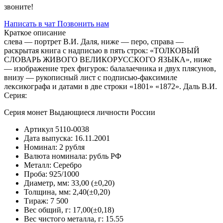
звоните!
Написать в чат
Позвонить нам
Краткое описание
слева — портрет В.И. Даля, ниже — перо, справа —
раскрытая книга с надписью в пять строк: «ТОЛКОВЫЙ
СЛОВАРЬ ЖИВОГО ВЕЛИКОРУССКОГО ЯЗЫКА», ниже
— изображение трех фигурок: балалаечника и двух плясунов,
внизу — рукописный лист с подписью-факсимиле
лексикографа и датами в две строки «1801» «1872». Даль В.И.
Серия:
Серия монет Выдающиеся личности России
Артикул
5110-0038
Дата выпуска:
16.11.2001
Номинал:
2 рубля
Валюта номинала:
рубль РФ
Металл:
Серебро
Проба:
925/1000
Диаметр, мм:
33,00 (±0,20)
Толщина, мм:
2,40(±0,20)
Тираж:
7 500
Вес общий, г:
17,00(±0,18)
Вес чистого металла, г:
15.55