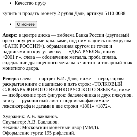
Качество
пруф
купить и продать монету 2 рубля Даль, артикул 5110-0038
О монете
Аверс:
в центре диска — эмблема Банка России (двуглавый
орел с опущенными крыльями, под ним надпись полукругом
«БАНК РОССИИ»), обрамленная кругом из точек и
надписями по кругу: вверху — «ДВА РУБЛЯ», внизу —
«2001 г.», слева — обозначение металла, проба сплава,
содержание драгоценного металла в чистоте и товарный знак
монетного двора.
Реверс:
слева — портрет В.И. Даля, ниже — перо, справа —
раскрытая книга с надписью в пять строк: «ТОЛКОВЫЙ
СЛОВАРЬ ЖИВОГО ВЕЛИКОРУССКОГО ЯЗЫКА», ниже
— изображение трех фигурок: балалаечника и двух плясунов,
внизу — рукописный лист с подписью-факсимиле
лексикографа и датами в две строки «1801» «1872».
Художник: А.В. Бакланов.
Скульптор: А.В. Бакланов.
Чеканка: Московский монетный двор (ММД).
Оформление гурта: 195 рифлений.