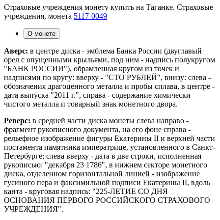
Страховые учреждения монету купить на Таганке. Страховые
учреждения, монета
5117-0049
О монете
Аверс:
в центре диска - эмблема Банка России (двуглавый
орел с опущенными крыльями, под ним - надпись полукругом
"БАНК РОССИИ"), обрамленная кругом из точек и
надписями по кругу: вверху - "СТО РУБЛЕЙ", внизу: слева -
обозначения драгоценного металла и пробы сплава, в центре -
дата выпуска "2011 г.", справа - содержание химически
чистого металла и товарный знак монетного двора.
Реверс:
в средней части диска монеты слева направо -
фрагмент рукописного документа, на его фоне справа -
рельефное изображение фигуры Екатерины II и верхней части
постамента памятника императрице, установленного в Санкт-
Петербурге; слева вверху - дата в две строки, исполненная
рукописью: "декабря 23 1786", в нижнем секторе монетного
диска, отделенном горизонтальной линией - изображение
гусиного пера и факсимильной подписи Екатерины II, вдоль
канта - круговая надпись: "225-ЛЕТИЕ СО ДНЯ
ОСНОВАНИЯ ПЕРВОГО РОССИЙСКОГО СТРАХОВОГО
УЧРЕЖДЕНИЯ".