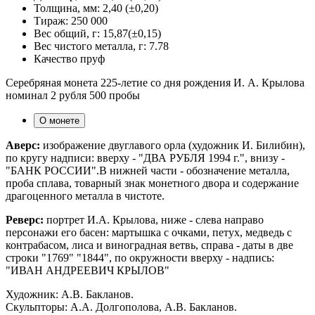
Толщина, мм:
2,40 (±0,20)
Тираж:
250 000
Вес общий, г:
15,87(±0,15)
Вес чистого металла, г:
7.78
Качество
пруф
Серебряная монета 225-летие со дня рождения И. А. Крылова
номинал 2 рубля 500 пробы
О монете
Аверс:
изображение двуглавого орла (художник И. Билибин),
по кругу надписи: вверху - "ДВА РУБЛЯ 1994 г.", внизу -
"БАНК РОССИИ".В нижней части - обозначение металла,
проба сплава, товарный знак монетного двора и содержание
драгоценного металла в чистоте.
Реверс:
портрет И.А. Крылова, ниже - слева направо
персонажи его басен: мартышка с очками, петух, медведь с
контрабасом, лиса и виноградная ветвь, справа - даты в две
строки "1769" "1844", по окружности вверху - надпись:
"ИВАН АНДРЕЕВИЧ КРЫЛОВ"
Художник: А.В. Бакланов.
Скульпторы: А.А. Долгополова, А.В. Бакланов.