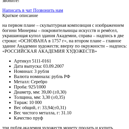
звоните!
Написать в чат
Позвонить нам
Краткое описание
на первом плане – скульптурная композиция с изображением
богини Минервы – покровительницы искусств и ремёсел,
украшающая купол здания Академии, справа – надпись в две
строки: «ОСНОВАНА в 1757 г», на втором плане – главное
здание Академии художеств; вверху по окружности – надпись:
«РОССИЙСКАЯ АКАДЕМИЯ ХУДОЖЕСТВ»
Артикул
5111-0161
Дата выпуска:
03.09.2007
Номинал:
3 рубля
Валюта номинала:
рубль РФ
Металл:
Серебро
Проба:
925/1000
Диаметр, мм:
39,00 (±0,30)
Толщина, мм:
3,30 (±0,35)
Тираж:
10 000
Вес общий, г:
33,94(±0,31)
Вес чистого металла, г:
31.10
Качество
пруф
три рубля академия художеств монету продать и купить