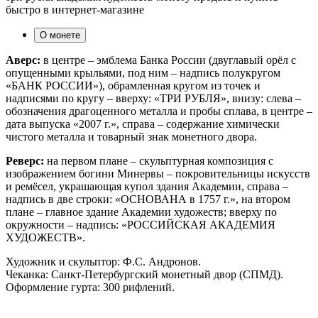
быстро в интернет-магазине
О монете
Аверс:
в центре – эмблема Банка России (двуглавый орёл с
опущенными крыльями, под ним – надпись полукругом
«БАНК РОССИИ»), обрамленная кругом из точек и
надписями по кругу – вверху: «ТРИ РУБЛЯ», внизу: слева –
обозначения драгоценного металла и пробы сплава, в центре –
дата выпуска «2007 г.», справа – содержание химически
чистого металла и товарный знак монетного двора.
Реверс:
на первом плане – скульптурная композиция с
изображением богини Минервы – покровительницы искусств
и ремёсел, украшающая купол здания Академии, справа –
надпись в две строки: «ОСНОВАНА в 1757 г.», на втором
плане – главное здание Академии художеств; вверху по
окружности – надпись: «РОССИЙСКАЯ АКАДЕМИЯ
ХУДОЖЕСТВ».
Художник и скульптор: Ф.С. Андронов.
Чеканка: Санкт-Петербургский монетный двор (СПМД).
Оформление гурта: 300 рифлений.