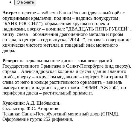
О монете
Аверс:
в центре – эмблема Банка России (двуглавый орёл с
опущенными крыльями, под ним – надпись полукругом
"БАНК РОССИИ"), обрамленная кругом из точек и
надписями, вверху – номинал: "ДВАДЦАТЬ ПЯТЬ РУБЛЕЙ",
внизу: слева – обозначения драгоценного металла и пробы
сплава, в центре – год выпуска "2014 г.", справа – содержание
химически чистого металла и товарный знак монетного
двора.
Реверс:
на зеркальном поле диска – комплекс зданий
Государственного Эрмитажа в Санкт-Петербурге (вид сверху),
справа – Александровская колонна и фасад здания Главного
штаба, вверху – в круглом медальоне – портрет Екатерины II,
слева от него в кольце растительного орнамента – вензель
императрицы и надпись в две строки: "ЭРМИТАЖ 250", по
периферии диска – растительный орнамент.
Художник: А.Д. Щаблыкин.
Скульптор: Ф.С. Андронов.
Чеканка: Санкт-Петербургский монетный двор (СПМД).
Оформление гурта: 252 рифления.