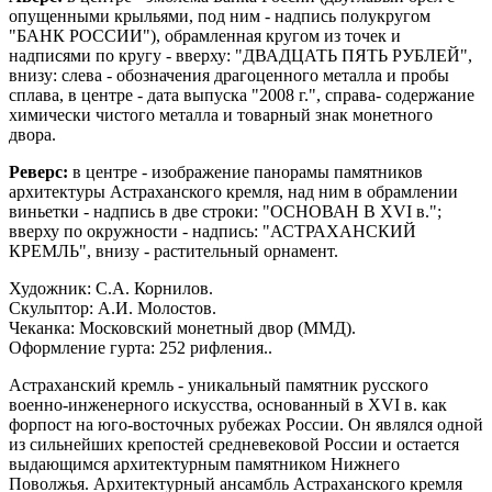
опущенными крыльями, под ним - надпись полукругом
"БАНК РОССИИ"), обрамленная кругом из точек и
надписями по кругу - вверху: "ДВАДЦАТЬ ПЯТЬ РУБЛЕЙ",
внизу: слева - обозначения драгоценного металла и пробы
сплава, в центре - дата выпуска "2008 г.", справа- содержание
химически чистого металла и товарный знак монетного
двора.
Реверс:
в центре - изображение панорамы памятников
архитектуры Астраханского кремля, над ним в обрамлении
виньетки - надпись в две строки: "ОСНОВАН В XVI в.";
вверху по окружности - надпись: "АСТРАХАНСКИЙ
КРЕМЛЬ", внизу - растительный орнамент.
Художник: С.А. Корнилов.
Скульптор: А.И. Молостов.
Чеканка: Московский монетный двор (ММД).
Оформление гурта: 252 рифления..
Астраханский кремль - уникальный памятник русского
военно-инженерного искусства, основанный в XVI в. как
форпост на юго-восточных рубежах России. Он являлся одной
из сильнейших крепостей средневековой России и остается
выдающимся архитектурным памятником Нижнего
Поволжья. Архитектурный ансамбль Астраханского кремля