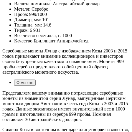
Валюта номинала:
Австралийский доллар
Металл:
Серебро
Проба:
999/1000
Диаметр, мм:
101
Толщина, мм:
14.6
Тираж:
6 931
Вес чистого металла, г:
1000
Качество
Бриллиант Анциркулейтед
Серебряные монеты Лунар с изображением Козы 2003 и 2015
годов привлекают внимание коллекционеров и инвесторов
своим безупречным качеством и символизмом. Монеты 999
пробы серебра представляют собой ценный образец
австралийского монетного искусства.
О монете
Представляем вашему вниманию потрясающие серебряные
монеты из знаменитой серии Лунар, выпущенные Пертским
монетным двором Австралии в честь года Козы в 2003 и 2015
годах. Данные экземпляры имеют внушительный вес в 1000
грамм и изготовлены из серебра 999 пробы. Номинал
составляет 30 австралийских долларов.
Символ Козы в восточном календаре олицетворяет изящество,