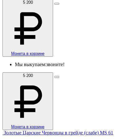
5 200
Монета в корзине
Мы выкупаем:
звоните!
5 200
Монета в корзине
Золотые Царские Червонцы в грейде (слабе) MS 61