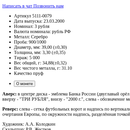
Написать в чат
Позвонить нам
Артикул
5111-0079
Дата выпуска:
23.03.2000
Номинал:
3 рубля
Валюта номинала:
рубль РФ
Металл:
Серебро
Проба:
900/1000
Диаметр, мм:
39,00 (±0,30)
Толщина, мм:
3,30 (±0,35)
Тираж:
5 000
Вес общий, г:
34,88(±0,32)
Вес чистого металла, г:
31.10
Качество
пруф
О монете
Аверс:
в центре диска - эмблема Банка России (двуглавый ор
вверху - "ТРИ РУБЛЯ", внизу - "2000 г.", слева - обозначение 
Реверс:
слева - сетка футбольных ворот и надпись по вертика
очертания Европы, по окружности надпись, разделённая т
Художник: А.А. Колодкин
Скульптор: Р.В. Жестков