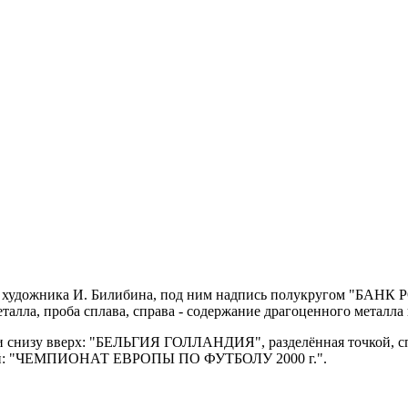
ёл художника И. Билибина, под ним надпись полукругом "БАНК 
металла, проба сплава, справа - содержание драгоценного металла
ли снизу вверх: "БЕЛЬГИЯ ГОЛЛАНДИЯ", разделённая точкой, спр
очкой: "ЧЕМПИОНАТ ЕВРОПЫ ПО ФУТБОЛУ 2000 г.".