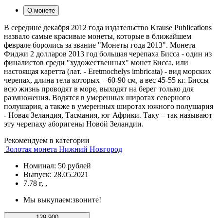
О монете
В середине декабря 2012 года издательство Krause Publications
назвало самые красивые монеты, которые в ближайшем
феврале боролись за звание "Монеты года 2013". Монета
Фиджи 2 долларов 2013 год большая черепаха Бисса - один из
финалистов среди "художественных" монет Бисса, или
настоящая каретта (лат. - Eretmochelys imbricata) - вид морских
черепах, длина тела которых – 60-90 см, а вес 45-55 кг. Биссы
всю жизнь проводят в море, выходят на берег только для
размножения. Водятся в умеренных широтах северного
полушария, а также в умеренных широтах южного полушария
- Новая Зеландия, Тасмания, юг Африки. Таку – так называют
эту черепаху аборигены Новой Зеландии.
Рекомендуем в категории
Золотая монета Нижний Новгород
Номинал: 50 рублей
Выпуск: 28.05.2021
7.78 г, ,
Мы выкупаем:
звоните!
129 900