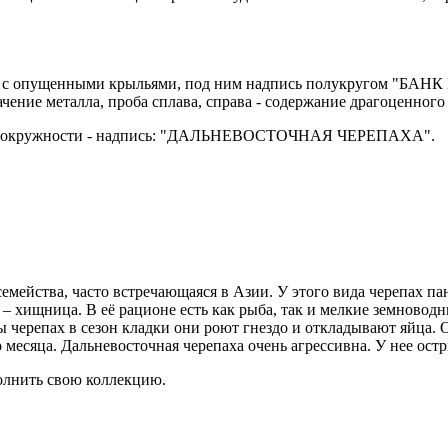
ел с опущенными крыльями, под ним надпись полукругом "БАНК
начение металла, проба сплава, справа - содержание драгоценног
 по окружности - надпись: "ДАЛЬНЕВОСТОЧНАЯ ЧЕРЕПАХА".
емейства, часто встречающаяся в Азии. У этого вида черепах п
 – хищница. В её рационе есть как рыба, так и мелкие земновод
ы черепах в сезон кладки они роют гнездо и откладывают яйца. 
месяца. Дальневосточная черепаха очень агрессивна. У нее ост
олнить свою коллекцию.