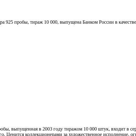
бра 925 пробы, тираж 10 000, выпущена Банком России в качест
робы, выпущенная в 2003 году тиражом 10 000 штук, входит в с
о. Ценится коллекционерами за художественное исполнение, ог