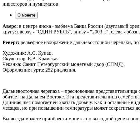
инвесторов и нумизматов
О монете
Аверс:
в центре диска - эмблема Банка России (двуглавый ор
кругу: вверху - "ОДИН РУБЛЬ", внизу - "2003 г.", слева - обоз
Реверс:
рельефное изображение дальневосточной черепахи,
Художник: А.С. Кунац.
Скульптор: Е.В. Крамская.
Чеканка: Санкт-Петербургский монетный двор (СПМД).
Оформление гурта: 252 рифления.
Дальневосточная черепаха – пресноводная представительница с
обитает на Дальнем Востоке. Эта представительница семейства
Длинная шея помогает ей хватать добычу. Как и остальные вид
месяцев, но при повышении температуры может сократиться до 
Вы всегда можете приобрести монеты по выгодной цене и поп