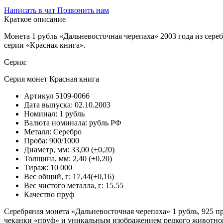
Написать в чат
Позвонить нам
Краткое описание
Монета 1 рубль «Дальневосточная черепаха» 2003 года из сере
серии «Красная книга».
Серия:
Серия монет Красная книга
Артикул
5109-0066
Дата выпуска:
02.10.2003
Номинал:
1 рубль
Валюта номинала:
рубль РФ
Металл:
Серебро
Проба:
900/1000
Диаметр, мм:
33,00 (±0,20)
Толщина, мм:
2,40 (±0,20)
Тираж:
10 000
Вес общий, г:
17,44(±0,16)
Вес чистого металла, г:
15.55
Качество
пруф
Серебряная монета «Дальневосточная черепаха» 1 рубль, 925 п
чеканки «пруф» и уникальным изображением редкого животног