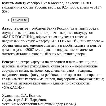
Купить монету серебро 1 кг в Москве, Хакасия 300 лет
вхождения в состав России, вес 1 кг, 925 проба, артикул 5117-
0036
О монете
Аверс:
в центре – эмблема Банка России (двуглавый орёл с
опущенными крыльями, под ним – надпись полукругом
«БАНК РОССИИ»), обрамленная кругом из точек и
надписями по кругу – вверху: «СТО РУБЛЕЙ», внизу: слева –
обозначения драгоценного металла и пробы сплава, в центре –
дата выпуска «2007 г.», справа – содержание химически
чистого металла и товарный знак монетного двора.
Реверс:
в центре картуша на переднем плане – женщина и
девочка, занятые рукоделием, слева от них – керамические
сосуды, за ними, на фоне гор, слева направо – всадник,
пасущиеся овцы, фигурка ребёнка, на втором плане справа –
гряда каменных стел – менгиров, над горами – парящая птица;
вверху на матовом картуше – надпись по окружности:
«ХАКАСИЯ».
Художник: С.А. Козлов.
Скульптор: А.И. Парфёнов.
Чеканка: Московский монетный двор (ММД).