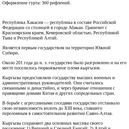
Оформление гурта: 360 рифлений.
Республика Хакасия — республика в составе Российской
Федерации со столицей в городе Абакан. Граничит с
Красноярским краем, Кемеровской областью, Республикой
Тыва и Республикой Алтай.
Является первым государством на территории Южной
Сибири.
Около 201 года до н. э. государство было разгромлено и на его
месте поселилось тюркоязычное племя кыргызов.
Кыргызы предоставляли государству высших военных и
административных руководителей. Они считались
связанными и династийно, и через брачные отношения с
правящими домами Китая и других сопредельных стран.
В борьбе с агрессивными соседями государство отстаивало
свою независимость вплоть до XIII века, ставшего
переломным в самостоятельном развитии Саяно-Алтая.
Кыргызы сохраняют два основных массива своего
расселения: 1) Верхний и Средний Енисей; 2) Алтай и