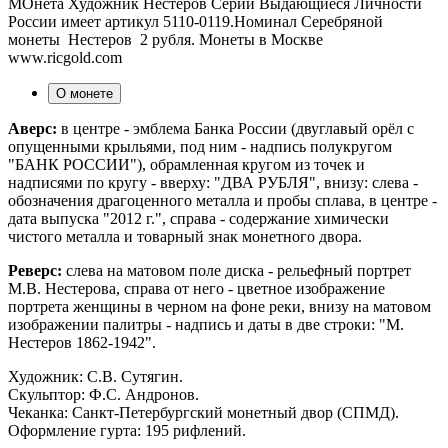
МОнета Художник Нестеров Серии Выдающиеся Личности
России имеет артикул 5110-0119.Номинал Серебряной
монеты Нестеров 2 рубля. Монеты в Москве
www.ricgold.com
О монете
Аверс:
в центре - эмблема Банка России (двуглавый орёл с
опущенными крыльями, под ним - надпись полукругом
"БАНК РОССИИ"), обрамленная кругом из точек и
надписями по кругу - вверху: "ДВА РУБЛЯ", внизу: слева -
обозначения драгоценного металла и пробы сплава, в центре -
дата выпуска "2012 г.", справа - содержание химически
чистого металла и товарный знак монетного двора.
Реверс:
слева на матовом поле диска - рельефный портрет
М.В. Нестерова, справа от него - цветное изображение
портрета женщины в черном на фоне реки, внизу на матовом
изображении палитры - надпись и даты в две строки: "М.
Нестеров 1862-1942".
Художник: С.В. Сутягин.
Скульптор: Ф.С. Андронов.
Чеканка: Санкт-Петербургский монетный двор (СПМД).
Оформление гурта: 195 рифлений.