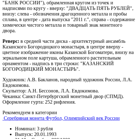
"БАНК РОССИИ"), обрамленная кругом из точек и
надписями по кругу - вверху: "ДВАДЦАТЬ ПЯТЬ РУБЛЕЙ",
внизу: слева - обозначения драгоценного металла и пробы
сплава, в центре - дата выпуска "2011 г.", справа - содержание
химически чистого металла и товарный знак монетного
двора.
Реверс:
в средней части диска - архитектурный ансамбль
Казанского Богородицкого монастыря, в центре вверху -
цветное изображение иконы Казанской Богоматери, внизу на
зеркальном поле картуша, обрамленного растительным
орнаментом - надпись в три строки: "КАЗАНСКИЙ
БОГОРОДИЦКИЙ МОНАСТЫРЬ".
Художник: А.В. Бакланов, народный художник России, Л.А.
Евдокимова.
Скульптор: А.Н. Бессонов, Л.А. Евдокимова.
Чеканка: Санкт-Петербургский монетный двор (СПМД).
Оформление гурта: 252 рифления.
Рекомендуем в категории
Серебряная монета Футбол, Олимпийский век России
Номинал: 3 рубля
Выпуск: 20.01.1993