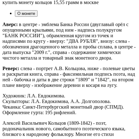
купить монету кольцов 15,55 грамм в москве
О монете
Аверс:
в центре - эмблема Банка России (двуглавый орёл с
опущенными крыльями, под ним - надпись полукругом
"БАНК РОССИИ"), обрамленная кругом из точек и
надписями по кругу - вверху: "ДВА РУБЛЯ", внизу: слева -
обозначения драгоценного металла и пробы сплава, в центре -
дата выпуска "2009 г.", справа - содержание химически
чистого металла и товарный знак монетного двора.
Реверс:
слева - портрет А.В. Кольцова, ниже - полевые цветы
и раскрытая книга, справа - факсимильная подпись поэта, над
ней - бабочка и даты в две строки "1809" и "1842", на втором
плане вверху - изображение деревни и косаря на лугу.
Художник: Л.А. Евдокимова.
Скульпторы: Л.А. Евдокимова, А.А. Долгополова.
Чеканка: Санкт-Петербургский монетный двор (СПМД).
Оформление гурта: 195 рифлений.
Алексей Васильевич Кольцов (1809-1842) - поэт,
родоначальник нового, самобытного поэтического языка,
близкого к народному фольклору. Многие его стихи