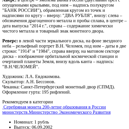
опущенными крыльями, под ним – надпись полукругом
"БАНК РОССИИ"), обрамленная кругом из точек и
надписями по кругу – вверху: "ДВА РУБЛЯ", внизу: слева –
обозначения драгоценного металла и пробы сплава, в центре –
дата выпуска "2014 г.", справа – содержание химически
чистого металла и товарный знак монетного двора.
Реверс:
в левой части зеркального диска, на фоне звездного
неба – рельефный портрет В.Н. Челомея, под ним – даты в две
строки: "1914" и "1984", справа вверху, на матовом секторе
диска – изображение орбитальной космической станции и
очертаний планеты Земля, внизу вдоль канта – надпись:
"В.Н.ЧЕЛОМЕЙ".
Художник: Л.А. Евдокимова.
Скульптор: А.Н. Бессонов.
Чеканка: Санкт-Петербургский монетный двор (СПМД).
Оформление гурта: 195 рифлений.
Рекомендуем в категории
Серебряная монета 200-летие образования в России
министерств.Министерство Экономического Развития
Номинал: 1 рубль
Выпуск: 06.09.2002