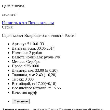
Цена выкупа
звоните!
Написать в чат
Позвонить нам
Серия:
Серия монет Выдающиеся личности России
Артикул
5110-0133
Дата выпуска:
30.06.2014
Номинал:
2 рубля
Валюта номинала:
рубль РФ
Металл:
Серебро
Проба:
925/1000
Диаметр, мм:
33,00 (± 0,20)
Толщина, мм:
2,40 (± 0,20)
Тираж:
3 000
Вес общий, г:
17,00(±0,18)
Вес чистого металла, г:
15.55
Качество
пруф
О монете
Аверс:
в центре – эмблема Банка России (двуглавый орёл с