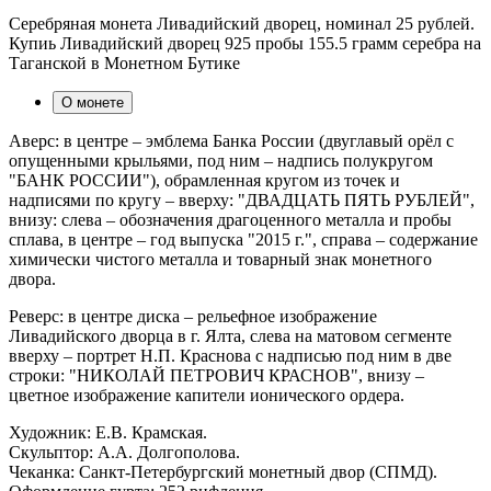
Серебряная монета Ливадийский дворец, номинал 25 рублей.
Купиь Ливадийский дворец 925 пробы 155.5 грамм серебра на
Таганской в Монетном Бутике
О монете
Аверс: в центре – эмблема Банка России (двуглавый орёл с
опущенными крыльями, под ним – надпись полукругом
"БАНК РОССИИ"), обрамленная кругом из точек и
надписями по кругу – вверху: "ДВАДЦАТЬ ПЯТЬ РУБЛЕЙ",
внизу: слева – обозначения драгоценного металла и пробы
сплава, в центре – год выпуска "2015 г.", справа – содержание
химически чистого металла и товарный знак монетного
двора.
Реверс: в центре диска – рельефное изображение
Ливадийского дворца в г. Ялта, слева на матовом сегменте
вверху – портрет Н.П. Краснова с надписью под ним в две
строки: "НИКОЛАЙ ПЕТРОВИЧ КРАСНОВ", внизу –
цветное изображение капители ионического ордера.
Художник: Е.В. Крамская.
Скульптор: А.А. Долгополова.
Чеканка: Санкт-Петербургский монетный двор (СПМД).