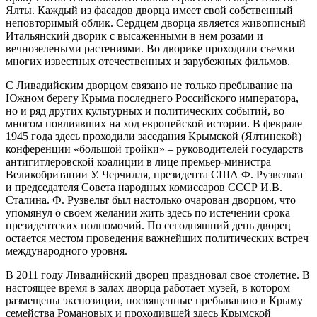
Ялты. Каждый из фасадов дворца имеет свой собственный
неповторимый облик. Сердцем дворца является живописный
Итальянский дворик с высаженными в нем розами и
вечнозелеными растениями. Во дворике проходили съемки
многих известных отечественных и зарубежных фильмов.
С Ливадийским дворцом связано не только пребывание на
Южном берегу Крыма последнего Российского императора,
но и ряд других культурных и политических событий, во
многом повлиявших на ход европейской истории. В феврале
1945 года здесь проходили заседания Крымской (Ялтинской)
конференции «большой тройки» – руководителей государств
антигитлеровской коалиции в лице премьер-министра
Великобритании У. Черчилля, президента США Ф. Рузвельта
и председателя Совета народных комиссаров СССР И.В.
Сталина. Ф. Рузвельт был настолько очарован дворцом, что
упомянул о своем желании жить здесь по истечении срока
президентских полномочий. По сегодняшний день дворец
остается местом проведения важнейших политических встреч
международного уровня.
В 2011 году Ливадийский дворец праздновал свое столетие. В
настоящее время в залах дворца работает музей, в котором
размещены экспозиции, посвященные пребыванию в Крыму
семейства Романовых и проходившей здесь Крымской