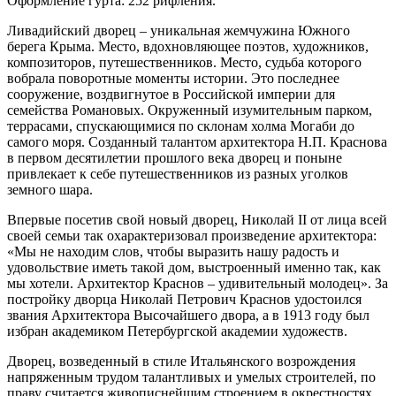
Оформление гурта: 252 рифления.
Ливадийский дворец – уникальная жемчужина Южного
берега Крыма. Место, вдохновляющее поэтов, художников,
композиторов, путешественников. Место, судьба которого
вобрала поворотные моменты истории. Это последнее
сооружение, воздвигнутое в Российской империи для
семейства Романовых. Окруженный изумительным парком,
террасами, спускающимися по склонам холма Могаби до
самого моря. Созданный талантом архитектора Н.П. Краснова
в первом десятилетии прошлого века дворец и поныне
привлекает к себе путешественников из разных уголков
земного шара.
Впервые посетив свой новый дворец, Николай ΙΙ от лица всей
своей семьи так охарактеризовал произведение архитектора:
«Мы не находим слов, чтобы выразить нашу радость и
удовольствие иметь такой дом, выстроенный именно так, как
мы хотели. Архитектор Краснов – удивительный молодец». За
постройку дворца Николай Петрович Краснов удостоился
звания Архитектора Высочайшего двора, а в 1913 году был
избран академиком Петербургской академии художеств.
Дворец, возведенный в стиле Итальянского возрождения
напряженным трудом талантливых и умелых строителей, по
праву считается живописнейшим строением в окрестностях