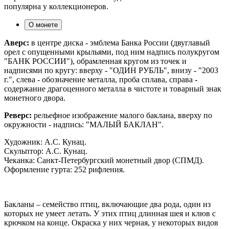
популярна у коллекционеров.
О монете
Аверс:
в центре диска - эмблема Банка России (двуглавый
орел с опущенными крыльями, под ним надпись полукругом
"БАНК РОССИИ"), обрамленная кругом из точек и
надписями по кругу: вверху - "ОДИН РУБЛЬ", внизу - "2003
г.", слева - обозначение металла, проба сплава, справа -
содержание драгоценного металла в чистоте и товарный знак
монетного двора.
Реверс:
рельефное изображение малого баклана, вверху по
окружности - надпись: "МАЛЫЙ БАКЛАН".
Художник: А.С. Кунац.
Скульптор: А.С. Кунац.
Чеканка: Санкт-Петербургский монетный двор (СПМД).
Оформление гурта: 252 рифления.
Бакланы – семейство птиц, включающие два рода, один из
которых не умеет летать. У этих птиц длинная шея и клюв с
крючком на конце. Окраска у них черная, у некоторых видов