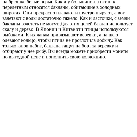
на брюшке белые перья. Как и у большинства птиц, к
перелетным относятся бакланы, обитающие в холодных
широтах. Они прекрасно плавают и шустро ныряют, а вот
взлетают с воды достаточно тяжело. Как и ласточки, с земли
бакланы взлететь не могут. Для этих целей баклан использует
скалу и дерево. В Японии и Китае эти птицы используются
рыбаками. К их лапам привязывают веревки, а на шею
одевают кольцо, чтобы птица не проглотила добычу. Как
только клюв набит, баклана тащут на борт за веревку и
отбирают у нее рыбу. Вы всегда можете приобрести монеты
по выгодной цене и пополнить свою коллекцию.