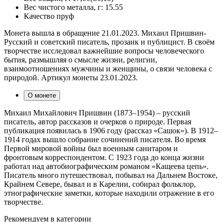
Вес чистого металла, г:
15.55
Качество
пруф
Монета вышла в обращение 21.01.2023. Михаил Пришвин-
Русский и советский писатель, прозаик и публицист. В своём
творчестве исследовал важнейшие вопросы человеческого
бытия, размышляя о смысле жизни, религии,
взаимоотношениях мужчины и женщины, о связи человека с
природой. Артикул монеты 23.01.2023.
О монете
Михаил Михайлович Пришвин (1873–1954) – русский
писатель, автор рассказов и очерков о природе. Первая
публикация появилась в 1906 году (рассказ «Сашок»). В 1912–
1914 годах вышло собрание сочинений писателя. Во время
Первой мировой войны был военным санитаром и
фронтовым корреспондентом. С 1923 года до конца жизни
работал над автобиографическим романом «Кащеева цепь».
Писатель много путешествовал, побывал на Дальнем Востоке,
Крайнем Севере, бывал и в Карелии, собирал фольклор,
этнографические заметки, которые находили отражение в его
творчестве.
Рекомендуем в категории