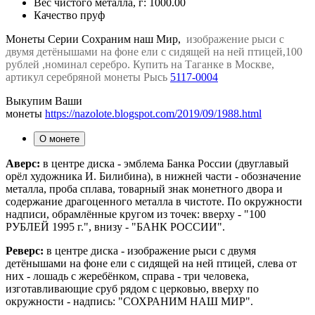
Вес чистого металла, г:
1000.00
Качество
пруф
Монеты Серии Сохраним наш Мир,
изображение рыси с
двумя детёнышами на фоне ели с сидящей на ней птицей,100
рублей ,номинал серебро. Купить на Таганке в Москве,
артикул серебряной монеты Рысь
5117-0004
Выкупим Ваши
монеты
https://nazolote.blogspot.com/2019/09/1988.html
О монете
Аверс:
в центре диска - эмблема Банка России (двуглавый
орёл художника И. Билибина), в нижней части - обозначение
металла, проба сплава, товарный знак монетного двора и
содержание драгоценного металла в чистоте. По окружности
надписи, обрамлённые кругом из точек: вверху - "100
РУБЛЕЙ 1995 г.", внизу - "БАНК РОССИИ".
Реверс:
в центре диска - изображение рыси с двумя
детёнышами на фоне ели с сидящей на ней птицей, слева от
них - лошадь с жеребёнком, справа - три человека,
изготавливающие сруб рядом с церковью, вверху по
окружности - надпись: "СОХРАНИМ НАШ МИР".