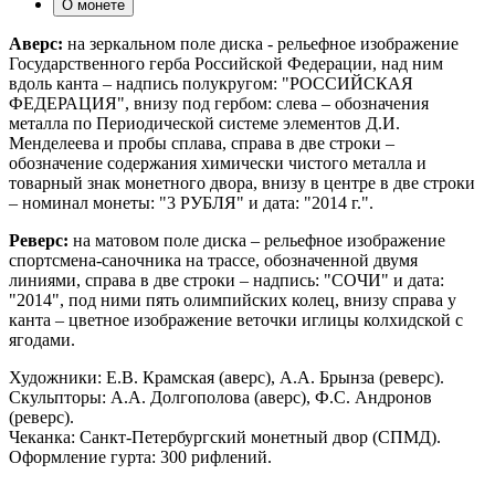
О монете
Аверс:
на зеркальном поле диска - рельефное изображение
Государственного герба Российской Федерации, над ним
вдоль канта – надпись полукругом: "РОССИЙСКАЯ
ФЕДЕРАЦИЯ", внизу под гербом: слева – обозначения
металла по Периодической системе элементов Д.И.
Менделеева и пробы сплава, справа в две строки –
обозначение содержания химически чистого металла и
товарный знак монетного двора, внизу в центре в две строки
– номинал монеты: "3 РУБЛЯ" и дата: "2014 г.".
Реверс:
на матовом поле диска – рельефное изображение
спортсмена-саночника на трассе, обозначенной двумя
линиями, справа в две строки – надпись: "СОЧИ" и дата:
"2014", под ними пять олимпийских колец, внизу справа у
канта – цветное изображение веточки иглицы колхидской с
ягодами.
Художники: Е.В. Крамская (аверс), А.А. Брынза (реверс).
Скульпторы: А.А. Долгополова (аверс), Ф.С. Андронов
(реверс).
Чеканка: Санкт-Петербургский монетный двор (СПМД).
Оформление гурта: 300 рифлений.