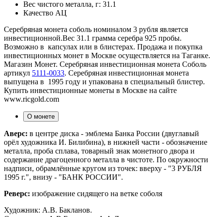
Вес чистого металла, г:
31.1
Качество
АЦ
Серебряная монета соболь номиналом 3 рубля является
инвестиционной.Вес 31.1 грамма серебра 925 пробы.
Возможно в капсулах или в блистерах. Продажа и покупка
инвестиционных монет в Москве осуществляется на Таганке.
Магазин Монет. Серебряная инвестиционная монета Соболь
артикул
5111-0033
. Серебряная инвестиционная монета
выпущена в 1995 году и упакована в специальный блистер.
Купить инвестиционные монеты в Москве на сайте
www.ricgold.com
О монете
Аверс:
в центре диска - эмблема Банка России (двуглавый
орёл художника И. Билибина), в нижней части - обозначение
металла, проба сплава, товарный знак монетного двора и
содержание драгоценного металла в чистоте. По окружности
надписи, обрамлённые кругом из точек: вверху - "3 РУБЛЯ
1995 г.", внизу - "БАНК РОССИИ".
Реверс:
изображение сидящего на ветке соболя
Художник: А.В. Бакланов.