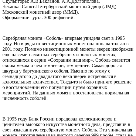
Скульпторы: А.В.Бакланов, А.А.Долгополова.
Чеканка: Санкт-Петербургский монетный двор (ЛМД)
Московский монетный двор (ММД).
Оформление гурта: 300 рифлений.
Серебряная монета «Соболь» впервые увидела свет в 1995
году. Но в ряды инвестиционных монет она попала только в
2001 году. Помимо инвестиционной монеты зверек изображен
еще на семи памятных серебряных и золотых монетах,
относящихся к серии «Сохраним наш мир». Соболь славится
своим мехом и чем темнее он, тем ценнее. Самая дорогая
шкурка у баргузинского соболя. Именно по этому с
семнадцатого до двадцатого века зверек истреблялся в
колоссальных количествах. Тогда-то и было принято решение
о восстановлении его популяции путем охранных
мероприятий. На данных момент восстановлена нормальная
численность соболей.
В 1995 году Банк России порадовал коллекционеров и
ценителей высокого искусства монетного дела, представив в
свет изысканную серебряную монету Соболь. Эта уникальная
монета, изготовленная из чистого серебра 999 пробы, стала не