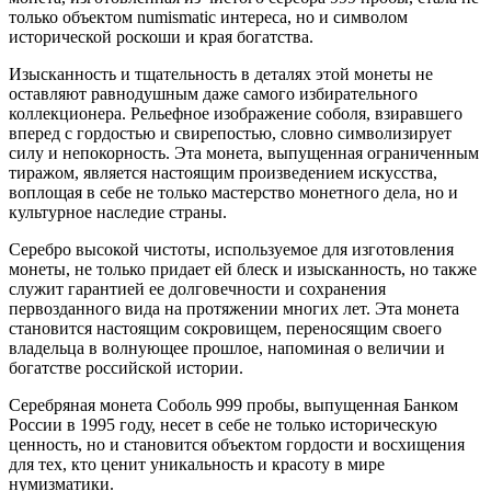
только объектом numismatic интереса, но и символом
исторической роскоши и края богатства.
Изысканность и тщательность в деталях этой монеты не
оставляют равнодушным даже самого избирательного
коллекционера. Рельефное изображение соболя, взиравшего
вперед с гордостью и свирепостью, словно символизирует
силу и непокорность. Эта монета, выпущенная ограниченным
тиражом, является настоящим произведением искусства,
воплощая в себе не только мастерство монетного дела, но и
культурное наследие страны.
Серебро высокой чистоты, используемое для изготовления
монеты, не только придает ей блеск и изысканность, но также
служит гарантией ее долговечности и сохранения
первозданного вида на протяжении многих лет. Эта монета
становится настоящим сокровищем, переносящим своего
владельца в волнующее прошлое, напоминая о величии и
богатстве российской истории.
Серебряная монета Соболь 999 пробы, выпущенная Банком
России в 1995 году, несет в себе не только историческую
ценность, но и становится объектом гордости и восхищения
для тех, кто ценит уникальность и красоту в мире
нумизматики.