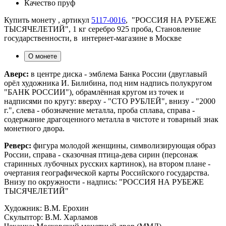
Качество
пруф
Купить монету , артикул
5117-0016
, "РОССИЯ НА РУБЕЖЕ
ТЫСЯЧЕЛЕТИЙ", 1 кг серебро 925 проба, Становление
государственности, в интернет-магазине в Москве
О монете
Аверс:
в центре диска - эмблема Банка России (двуглавый
орёл художника И. Билибина, под ним надпись полукругом
"БАНК РОССИИ"), обрамлённая кругом из точек и
надписями по кругу: вверху - "СТО РУБЛЕЙ", внизу - "2000
г.", слева - обозначение металла, проба сплава, справа -
содержание драгоценного металла в чистоте и товарный знак
монетного двора.
Реверс:
фигура молодой женщины, символизирующая образ
России, справа - сказочная птица-дева сирин (персонаж
старинных лубочных русских картинок), на втором плане -
очертания географической карты Российского государства.
Внизу по окружности - надпись: "РОССИЯ НА РУБЕЖЕ
ТЫСЯЧЕЛЕТИЙ"
Художник: В.М. Ерохин
Скульптор: В.М. Харламов