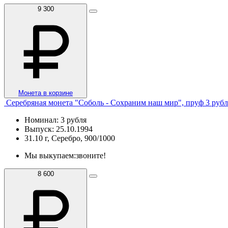
9 300
Монета в корзине
Серебряная монета "Соболь - Сохраним наш мир", пруф 3 рубл
Номинал: 3 рубля
Выпуск: 25.10.1994
31.10 г, Серебро, 900/1000
Мы выкупаем:
звоните!
8 600