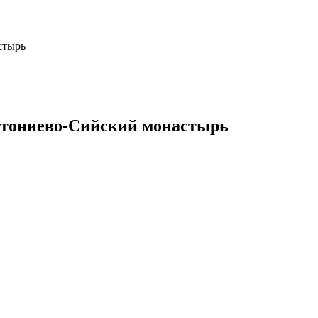
стырь
нтониево-Сийский монастырь