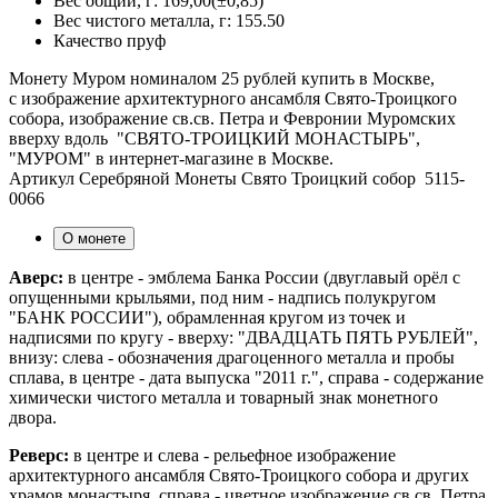
Вес общий, г:
169,00(±0,85)
Вес чистого металла, г:
155.50
Качество
пруф
Монету Муром номиналом 25 рублей купить в Москве,
с изображение архитектурного ансамбля Свято-Троицкого
собора, изображение св.св. Петра и Февронии Муромских
вверху вдоль "СВЯТО-ТРОИЦКИЙ МОНАСТЫРЬ",
"МУРОМ" в интернет-магазине в Москве.
Артикул Серебряной Монеты Свято Троицкий собор 5115-
0066
О монете
Аверс:
в центре - эмблема Банка России (двуглавый орёл с
опущенными крыльями, под ним - надпись полукругом
"БАНК РОССИИ"), обрамленная кругом из точек и
надписями по кругу - вверху: "ДВАДЦАТЬ ПЯТЬ РУБЛЕЙ",
внизу: слева - обозначения драгоценного металла и пробы
сплава, в центре - дата выпуска "2011 г.", справа - содержание
химически чистого металла и товарный знак монетного
двора.
Реверс:
в центре и слева - рельефное изображение
архитектурного ансамбля Свято-Троицкого собора и других
храмов монастыря, справа - цветное изображение св.св. Петра