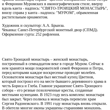
и Февронии Муромских в иконографическим стиле, вверху
вдоль канта - надпись: "СВЯТО-ТРОИЦКИЙ МОНАСТЫРЬ",
внизу справа у канта - надпись: "МУРОМ", обрамленная
растительным орнаментом.
Художник и скульптор: А.А. Брынза.
Чеканка: Санкт-Петербургский монетный двор (СПМД).
Оформление гурта: 252 рифления.
Свято-Троицкий монастырь – женский монастырь,
построенный в семнадцатом веке в городе Муром. Сейчас в
нем хранятся мощи покровителей семей Февронии и Петра,
перед которыми каждое воскресенье проводят молебен.
Основателем монастыря был местный купец Цветнов,
который построил его на месте бывшего деревянного храма в
честь Бориса и Глеба. Главное украшение Свято-Троицкого
собора – его резные позолоченные кресты, созданные
местными кузнецами. В 1923 году весь комплекс монастыря
был закрыт. Через полвека в монастырь перевезли храм
Сергия Радонежского. В 1991 году монастырь вновь открыли.
В обители многие иконы украшены стараниями монахинь.