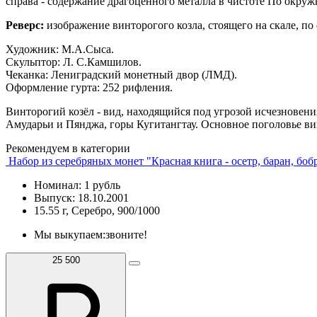
справа - содержание драгоценного металла в чистоте По окру
Реверс:
изображение винторогого козла, стоящего на скале,
Художник: М.А.Сыса.
Скульптор: Л. С.Камшилов.
Чеканка: Лениградский монетный двор (ЛМД).
Оформление гурта: 252 рифления.
Винторогий козёл - вид, находящийся под угрозой исчезновен
Амударьи и Пянджа, горы Кугитангтау. Основное поголовье ви
Рекомендуем в категории
Набор из серебряных монет "Красная книга - осетр, баран, боб
Номинал: 1 рубль
Выпуск: 18.10.2001
15.55 г, Серебро, 900/1000
Мы выкупаем:
звоните!
25 500