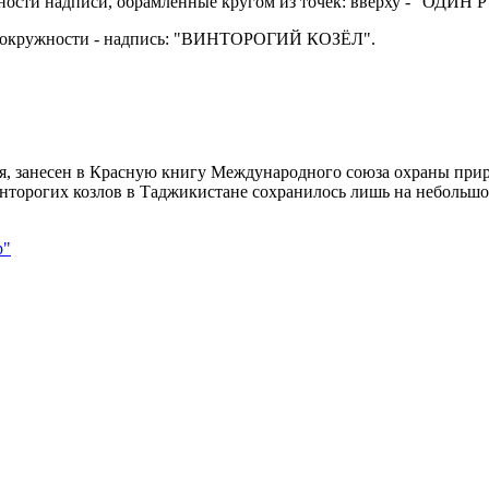
жности надписи, обрамлённые кругом из точек: вверху - "ОДИН
 по окружности - надпись: "ВИНТОРОГИЙ КОЗЁЛ".
ия, занесен в Красную книгу Международного союза охраны при
нторогих козлов в Таджикистане сохранилось лишь на небольшо
р"