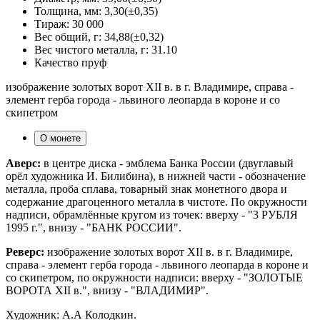
Толщина, мм:
3,30(±0,35)
Тираж:
30 000
Вес общий, г:
34,88(±0,32)
Вес чистого металла, г:
31.10
Качество
пруф
изображение золотых ворот XII в. в г. Владимире, справа -
элемент герба города - львиного леопарда в короне и со
скипетром
О монете
Аверс:
в центре диска - эмблема Банка России (двуглавый
орёл художника И. Билибина), в нижней части - обозначение
металла, проба сплава, товарный знак монетного двора и
содержание драгоценного металла в чистоте. По окружности
надписи, обрамлённые кругом из точек: вверху - "3 РУБЛЯ
1995 г.", внизу - "БАНК РОССИИ".
Реверс:
изображение золотых ворот XII в. в г. Владимире,
справа - элемент герба города - львиного леопарда в короне и
со скипетром, по окружности надписи: вверху - "ЗОЛОТЫЕ
ВОРОТА XII в.", внизу - "ВЛАДИМИР".
Художник: А.А Колодкин.