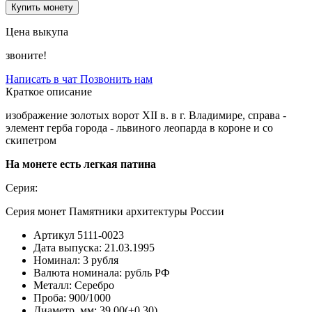
Купить монету
Цена выкупа
звоните!
Написать в чат
Позвонить нам
Краткое описание
изображение золотых ворот XII в. в г. Владимире, справа -
элемент герба города - львиного леопарда в короне и со
скипетром
На монете есть легкая патина
Серия:
Серия монет Памятники архитектуры России
Артикул
5111-0023
Дата выпуска:
21.03.1995
Номинал:
3 рубля
Валюта номинала:
рубль РФ
Металл:
Серебро
Проба:
900/1000
Диаметр, мм:
39,00(±0,30)