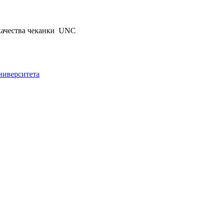
ы качества чеканки UNC
ниверситета