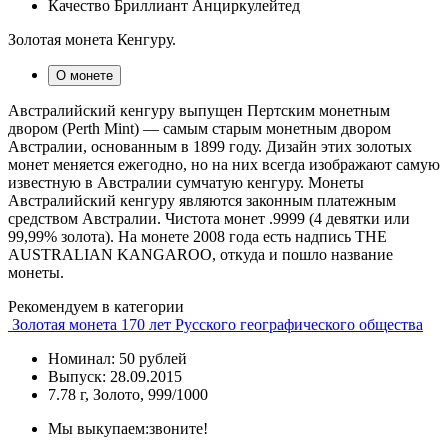
Качество
Бриллиант Анциркулейтед
Золотая монета Кенгуру.
О монете
Австралийский кенгуру выпущен Пертским монетным
двором (Perth Mint) — самым старым монетным двором
Австралии, основанным в 1899 году. Дизайн этих золотых
монет меняется ежегодно, но на них всегда изображают самую
известную в Австралии сумчатую кенгуру. Монеты
Австралийский кенгуру являются законным платежным
средством Австралии. Чистота монет .9999 (4 девятки или
99,99% золота). На монете 2008 года есть надпись THE
AUSTRALIAN KANGAROO, откуда и пошло название
монеты.
Рекомендуем в категории
Золотая монета 170 лет Русского географического общества
Номинал: 50 рублей
Выпуск: 28.09.2015
7.78 г, Золото, 999/1000
Мы выкупаем:
звоните!