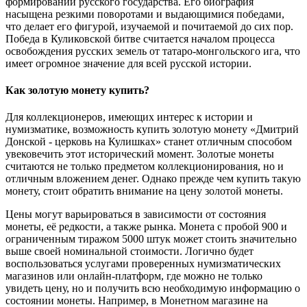
формировании русского государства. Его биография
насыщена резкими поворотами и выдающимися победами,
что делает его фигурой, изучаемой и почитаемой до сих пор.
Победа в Куликовской битве считается началом процесса
освобождения русских земель от татаро-монгольского ига, что
имеет огромное значение для всей русской истории.
Как золотую монету купить?
Для коллекционеров, имеющих интерес к истории и
нумизматике, возможность купить золотую монету «Дмитрий
Донской - церковь на Кулишках» станет отличным способом
увековечить этот исторический момент. Золотые монеты
считаются не только предметом коллекционирования, но и
отличным вложением денег. Однако прежде чем купить такую
монету, стоит обратить внимание на цену золотой монеты.
Цены могут варьироваться в зависимости от состояния
монеты, её редкости, а также рынка. Монета с пробой 900 и
ограниченным тиражом 5000 штук может стоить значительно
выше своей номинальной стоимости. Логично будет
воспользоваться услугами проверенных нумизматических
магазинов или онлайн-платформ, где можно не только
увидеть цену, но и получить всю необходимую информацию о
состоянии монеты. Например, в Монетном магазине на