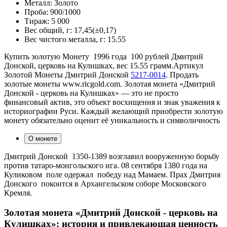
Металл:
Золото
Проба:
900/1000
Тираж:
5 000
Вес общий, г:
17,45(±0,17)
Вес чистого металла, г:
15.55
Купить золотую Монету 1996 года 100 рублей Дмитрий
Донской, церковь на Кулишках, вес 15.55 грамм.Артикул
Золотой Монеты Дмитрий Донской
5217-0014
. Продать
золотые монеты www.ricgold.com. Золотая монета «Дмитрий
Донской - церковь на Кулишках» — это не просто
финансовый актив, это объект восхищения и знак уважения к
историографии Руси. Каждый желающий приобрести золотую
монету обязательно оценит её уникальность и символичность
О монете
Дмитрий Донской 1350-1389 возглавил вооруженную борьбу
против татаро-монгольского ига. 08 сентября 1380 года на
Куликовом поле одержал победу над Мамаем. Прах Дмитрия
Донского покоится в Архангельском соборе Московского
Кремля.
Золотая монета «Дмитрий Донской - церковь на
Кулишках»: история и привлекающая ценность