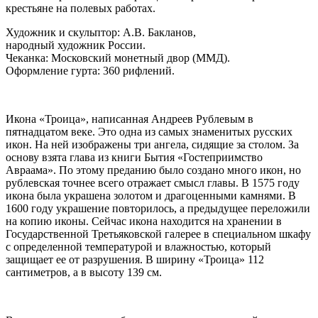
крестьяне на полевых работах.
Художник и скульптор: А.В. Бакланов,
народный художник России.
Чеканка: Московский монетный двор (ММД).
Оформление гурта: 360 рифлений.
Икона «Троица», написанная Андреев Рублевым в
пятнадцатом веке. Это одна из самых знаменитых русских
икон. На ней изображены три ангела, сидящие за столом. За
основу взята глава из книги Бытия «Гостеприимство
Авраама». По этому преданию было создано много икон, но
рублевская точнее всего отражает смысл главы. В 1575 году
икона была украшена золотом и драгоценными камнями. В
1600 году украшение повторилось, а предыдущее переложили
на копию иконы. Сейчас икона находится на хранении в
Государственной Третьяковской галерее в специальном шкафу
с определенной температурой и влажностью, который
защищает ее от разрушения. В ширину «Троица» 112
сантиметров, а в высоту 139 см.