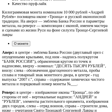
Качество
пруф-лайк
Килограммовая монета номиналом 10 000 рублей «Андрей
Рублёв» посвящена иконе «Троица» и русской иконописной
традиции. На аверсе — эмблема Банка России и параметры
металла, на реверсе — композиция с иконой, именем мастера
и сценами из жизни Руси на фоне силуэта Троице-Сергиевой
лавры
О монете
Аверс:
в центре - эмблема Банка России (двуглавый орел с
опущенными крыльями, под ним - надпись полукругом
"БАНК РОССИИ"), обрамленная кругом из точек и
надписями, вверху - номинал: "ДЕСЯТЬ ТЫСЯЧ РУБЛЕЙ",
внизу: слева - обозначения драгоценного металла, пробы
сплава и товарный знак монетного двора, в центре - год
выпуска "2007 г.", справа – содержание химически чистого
металла и порядковый номер монеты №___.
Реверс:
в центре – изображение иконы "Троица", по обе
стороны от неё – вертикальные надписи: "АНДРЕЙ" и
"РУБЛЕВ", элементы растительного орнамента, изображения
двух городов, слева – отряд воинов, справа – строители дома,
ниже – очертания Свято-Троицкой Сергиевой Лавры и