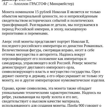
АГ — Аполлон ГРАСГОФ ( Минцмейстер)
Монета номиналом 15 рублей Николая II является не только
объектом материальной ценности, но и непревзойденным
свидетельством исторических событий и политических
трансформаций. Разглядывая ее детали, мы погружаемся в
период Российской империи, в эпоху, насыщенную
перипетиями и переменами.
Аверс этой монеты представляет портрет Николая II,
последнего российского императора из династии Романовых.
Величественная фигура, смотрящая вправо, несет в себе
оттенки могущества и авторитета. Надпись вокруг
персонифицирует его положение как императора и
самодержца, управляющего всей Россией. Реверс монеты
демонстрирует двуглавого имперского орла,
символизирующего власть и могущество государства. Орел
держит скипетр и державу, а его образ украшает не только эту
монету, но и другие императорские нумизматические изделия.
Однако, кроме символизма, эта монета также обладает
уникальными техническими характеристиками. Надпись на
ребре, указывающая на пробу золота и его вес,
свидетельствует о высоком качестве материала,
использованного для создания монеты. Проба 900 говорит о