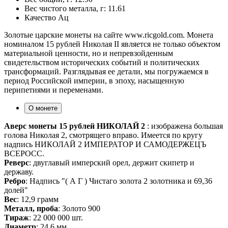
Вес чистого металла, г:
11.61
Качество
Ац
Золотые царские монеты на сайте www.ricgold.com. Монета
номиналом 15 рублей Николая II является не только объектом
материальной ценности, но и непревзойденным
свидетельством исторических событий и политических
трансформаций. Разглядывая ее детали, мы погружаемся в
период Российской империи, в эпоху, насыщенную
перипетиями и переменами.
О монете
Аверс монеты 15 рублей НИКОЛАЙ 2
: изображена большая
голова Николая 2, смотрящего вправо. Имеется по кругу
надпись НИКОЛАЙ 2 ИМПЕРАТОР И САМОДЕРЖЕЦЪ
ВСЕРОСС.
Реверс
: двуглавый имперский орел, держит скипетр и
державу.
Ребро
: Надпись "( А Г ) Чистаго золота 2 золотника и 69,36
долей"
Вес
: 12,9 грамм
Металл, проба
: Золото 900
Тираж
: 22 000 000 шт.
Диаметр
: 24,6 мм