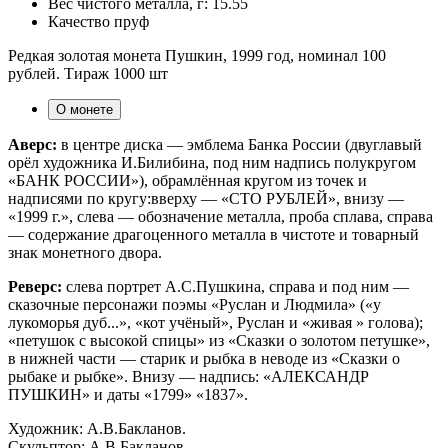
Вес чистого металла, г:
15.55
Качество
пруф
Редкая золотая монета Пушкин, 1999 год, номинал 100
рублей. Тираж 1000 шт
О монете
Аверс:
в центре диска — эмблема Банка России (двуглавый
орёл художника И.Билибина, под ним надпись полукругом
«БАНК РОССИИ»), обрамлённая кругом из точек и
надписями по кругу:вверху — «СТО РУБЛЕЙ», внизу —
«1999 г.», слева — обозначение металла, проба сплава, справа
— содержание драгоценного металла в чистоте и товарный
знак монетного двора.
Реверс:
слева портрет А.С.Пушкина, справа и под ним —
сказочные персонажи поэмы «Руслан и Людмила» («у
лукоморья дуб...», «кот учёный», Руслан и «живая » голова);
«петушок с высокой спицы» из «Сказки о золотом петушке»,
в нижней части — старик и рыбка в неводе из «Сказки о
рыбаке и рыбке». Внизу — надпись: «АЛЕКСАНДР
ПУШКИН» и даты «1799» «1837».
Художник: А.В.Бакланов.
Скульптор: А.В.Бакланов.