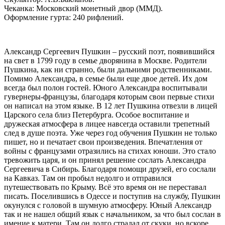
Чеканка: Московский монетный двор (ММД).
Оформление гурта: 240 рифлений.
Александр Сергеевич Пушкин – русский поэт, появившийся
на свет в 1799 году в семье дворянина в Москве. Родители
Пушкина, как ни странно, были дальними родственниками.
Помимо Александра, в семье были еще двое детей. Их дом
всегда был полон гостей. Юного Александра воспитывали
гувернеры-французы, благодаря которым свои первые стихи
он написал на этом языке. В 12 лет Пушкина отвезли в лицей
Царского села близ Петербурга. Особое воспитание и
дружеская атмосфера в лицее навсегда оставили трепетный
след в душе поэта. Уже через год обучения Пушкин не только
пишет, но и печатает свои произведения. Впечатления от
войны с французами отразились на стихах юноши. Это стало
тревожить царя, и он принял решение сослать Александра
Сергеевича в Сибирь. Благодаря помощи друзей, его сослали
на Кавказ. Там он пробыл недолго и отправился
путешествовать по Крыму. Всё это время он не переставал
писать. Поселившись в Одессе и поступив на службу, Пушкин
окунулся с головой в шумную атмосферу. Юный Александр
так и не нашел общий язык с начальником, за что был сослан в
имение к матери. Там он долго страдал от скуки, но вскоре