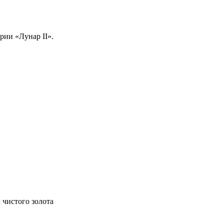
рии «Лунар II».
м чистого золота